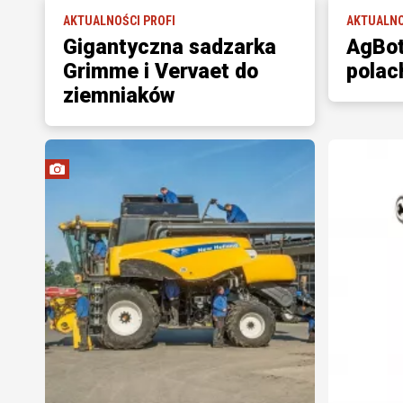
AKTUALNOŚCI PROFI
AKTUALNO
Gigantyczna sadzarka
AgBot
Grimme i Vervaet do
polac
ziemniaków