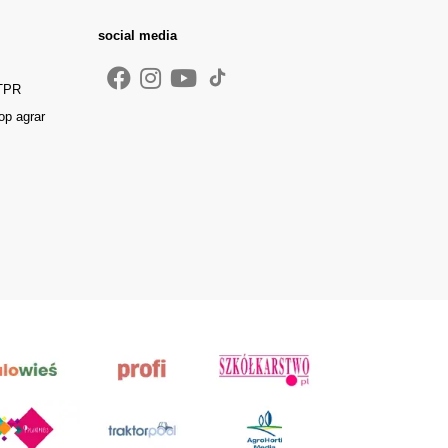
social media
 TPR
op agrar