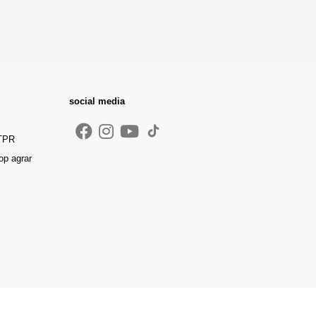
social media
 TPR
op agrar