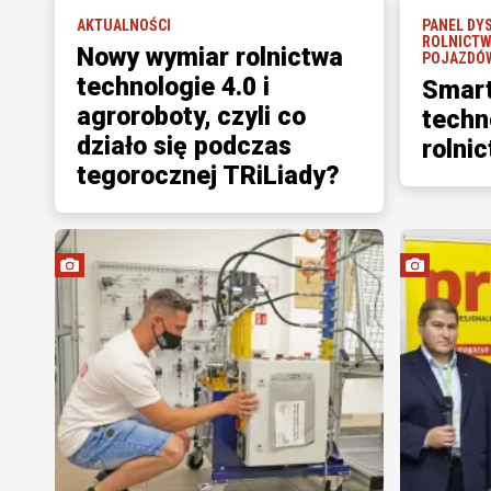
AKTUALNOŚCI
PANEL DY
ROLNICTW
Nowy wymiar rolnictwa
POJAZDÓ
technologie 4.0 i
Smart
agroroboty, czyli co
techn
działo się podczas
rolni
tegorocznej TRiLiady?