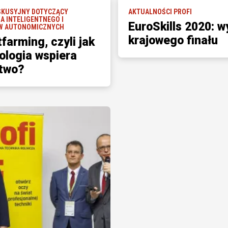
SKUSYJNY DOTYCZĄCY
AKTUALNOŚCI PROFI
A INTELIGENTNEGO I
EuroSkills 2020: w
W AUTONOMICZNYCH
krajowego finału
farming, czyli jak
ologia wspiera
ctwo?