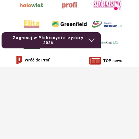
Zagłosuj w Plebiscycie Izydory
2026
Wróć do Profi
TOP news
AgroHorti Media Sp. z o.o. ul. Metalowa 5, 60-118 Poznań. Akta rejestrowe
przechowywane w Sądzie Rejonowym Poznań - Nowe Miasto i Wilda w Poznaniu,
VIII Wydziale Gospodarczym, KRS 0001116269, NIP 7792573719, REGON
529158846, kapitał zakładowy: 3.608.000 PLN.
Wszystkie prezentowane w ramach niniejszego portalu treści są własnością
AgroHorti Media Sp. z o.o, są zastrzeżone i chronione prawem autorskim,
kopiowanie i dalsze rozpowszechnianie treści jest zabronione. (art. 25 ust. 1 pkt
1b ustawy z 4 lutego 1994 roku o prawie autorskim i prawach pokrewnych.