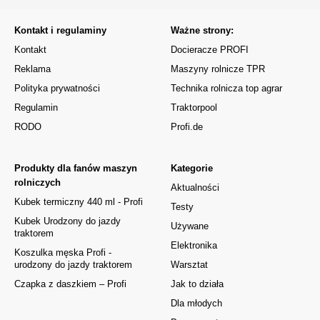
Kontakt i regulaminy
Ważne strony:
Kontakt
Docieracze PROFI
Reklama
Maszyny rolnicze TPR
Polityka prywatności
Technika rolnicza top agrar
Regulamin
Traktorpool
RODO
Profi.de
Produkty dla fanów maszyn
Kategorie
rolniczych
Aktualności
Kubek termiczny 440 ml - Profi
Testy
Kubek Urodzony do jazdy
Używane
traktorem
Elektronika
Koszulka męska Profi -
urodzony do jazdy traktorem
Warsztat
Czapka z daszkiem – Profi
Jak to działa
Dla młodych