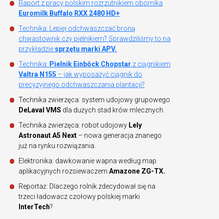
Raport z pracy polskim rozrzutnikiem obornika
Euromilk Buffalo RXX 2480 HD+
Technika: Lepiej odchwaszczać broną
chwastownik czy pielnikiem? Sprawdziliśmy to na
przykładzie
sprzętu marki APV.
Technika:
Pielnik Einböck Chopstar
z ciągnikiem
Valtra N155
– jak wyposażyć ciągnik do
precyzyjnego odchwaszczania plantacji?
Technika zwierzęca: system udojowy grupowego
DeLaval VMS
dla dużych stad krów mlecznych.
Technika zwierzęca: robot udojowy
Lely
Astronaut A5 Next
– nowa generacja znanego
już na rynku rozwiązania.
Elektronika: dawkowanie wapna według map
aplikacyjnych rozsiewaczem
Amazone ZG-TX.
Reportaż: Dlaczego rolnik zdecydował się na
trzeci ładowacz czołowy polskiej marki
InterTech
?