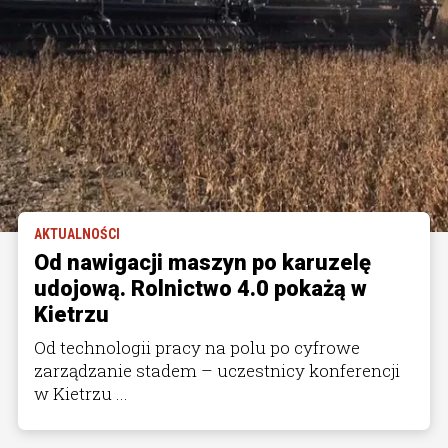
AKTUALNOŚCI
Od nawigacji maszyn po karuzelę
udojową. Rolnictwo 4.0 pokażą w
Kietrzu
Od technologii pracy na polu po cyfrowe
zarządzanie stadem – uczestnicy konferencji
w Kietrzu ...