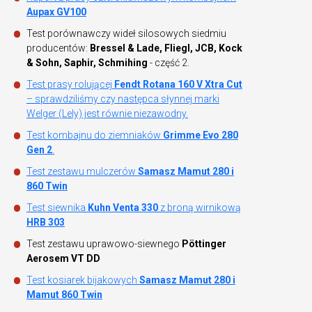
Aupax GV100
Test porównawczy wideł silosowych siedmiu
producentów:
Bressel & Lade, Fliegl, JCB, Kock
& Sohn, Saphir, Schmihing
- część 2.
Test prasy rolującej
Fendt Rotana 160 V Xtra Cut
– sprawdziliśmy czy następca słynnej marki
Welger (Lely) jest równie niezawodny.
Test kombajnu do ziemniaków
Grimme Evo 280
Gen 2
.
Test zestawu mulczerów
Samasz Mamut 280 i
860 Twin
Test siewnika
Kuhn Venta 330
z broną wirnikową
HRB 303
Test zestawu uprawowo-siewnego
Pöttinger
Aerosem VT DD
Test kosiarek bijakowych
Samasz Mamut 280 i
Mamut 860 Twin