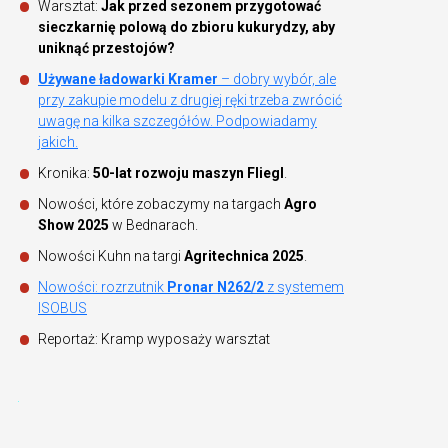
Warsztat:
Jak przed sezonem przygotować
sieczkarnię polową do zbioru kukurydzy, aby
uniknąć przestojów?
Używane ładowarki Kramer
– dobry wybór, ale
przy zakupie modelu z drugiej ręki trzeba zwrócić
uwagę na kilka szczegółów. Podpowiadamy
jakich.
Kronika:
50-lat rozwoju maszyn Fliegl
.
Nowości, które zobaczymy na targach
Agro
Show 2025
w Bednarach.
Nowości Kuhn na targi
Agritechnica 2025
.
Nowości: rozrzutnik
Pronar N262/2
z systemem
ISOBUS
Reportaż: Kramp wyposaży warsztat