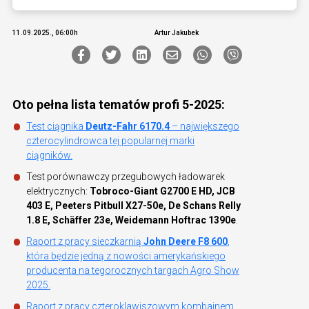
11.09.2025., 06:00h
Artur Jakubek
Oto pełna lista tematów profi 5-2025:
Test ciągnika
Deutz-Fahr 6170.4
– największego
czterocylindrowca tej popularnej marki
ciągników.
Test porównawczy przegubowych ładowarek
elektrycznych:
Tobroco-Giant G2700 E HD, JCB
403 E, Peeters Pitbull X27-50e, De Schans Relly
1.8 E, Schäffer 23e, Weidemann Hoftrac 1390e
.
Raport z pracy sieczkarnią
John Deere F8 600
,
która będzie jedną z nowości amerykańskiego
producenta na tegorocznych targach Agro Show
2025.
Raport z pracy czteroklawiszowym kombajnem