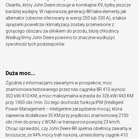
Cleanfix, który John Deere stosuje w kombajnie X9, byłby jeszcze
bardziej wydajny. W najnowszej generacji 8R takie elementy jak
alternator (obecnie oferowany w wersji 250 lub 330 A), a także
sprężarki powietrza i klimatyzacji zostały przeniesione z
gorącego obszaru za silnikiem do przodu, bliżej chłodnicy.
Według firmy John Deere powinno to znacznie wydłużyć
żywotność tych podzespołów.
Duża moc...
Zgodnie z informacjami zawartymi w prospekcie, moc
znamionowa testowanego przez nas ciągnika 8R 410 wynosi
302 kW/410 KM, a moc maksymalna wzrasta do 326 kW/443 KM
przy 1900 obr./min. Do tego dochodzi funkcja IPM (Intelligent
Power Management – inteligentne zarządzanie mocą), która
zapewnia dodatkowe 35 KM przy prędkości znamionowej 2100
obr./min do pracy z WOM i w transporcie powyżej 23 km/h.
Chcąc sprawdzić, czy John Deere 8R spełnia obietnicę zawartą w
broszurze, że 94% mocy trafi na koła, umieściliśmy ciągnik 410