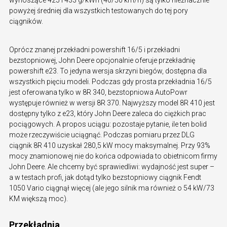
powyżej średniej dla wszystkich testowanych do tej pory
ciągników.
Oprócz znanej przekładni powershift 16/5 i przekładni
bezstopniowej, John Deere opcjonalnie oferuje przekładnię
powershift e23. To jedyna wersja skrzyni biegów, dostępna dla
wszystkich pięciu modeli. Podczas gdy prosta przekładnia 16/5
jest oferowana tylko w 8R 340, bezstopniowa AutoPowr
występuje również w wersji 8R 370. Najwyższy model 8R 410 jest
dostępny tylko z e23, który John Deere zaleca do ciężkich prac
pociągowych. A propos uciągu: pozostaje pytanie, ile ten bolid
może rzeczywiście uciągnąć. Podczas pomiaru przez DLG
ciągnik 8R 410 uzyskał 280,5 kW mocy maksymalnej. Przy 93%
mocy znamionowej nie do końca odpowiada to obietnicom firmy
John Deere. Ale chcemy być sprawiedliwi: wydajność jest super –
a w testach profi, jak dotąd tylko bezstopniowy ciągnik Fendt
1050 Vario ciągnął więcej (ale jego silnik ma również o 54 kW/73
KM większą moc).
Przekładnia