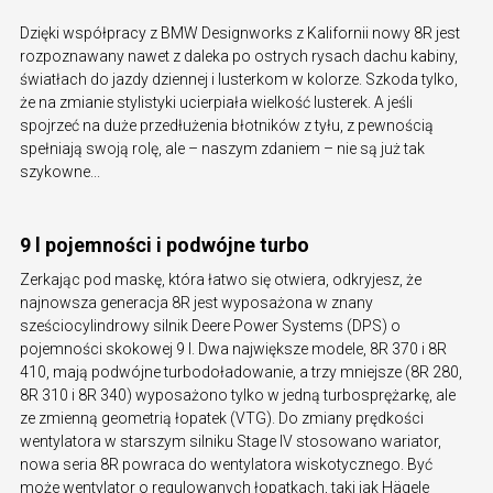
Dzięki współpracy z BMW Designworks z Kalifornii nowy 8R jest
rozpoznawany nawet z daleka po ostrych rysach dachu kabiny,
światłach do jazdy dziennej i lusterkom w kolorze. Szkoda tylko,
że na zmianie stylistyki ucierpiała wielkość lusterek. A jeśli
spojrzeć na duże przedłużenia błotników z tyłu, z pewnością
spełniają swoją rolę, ale – naszym zdaniem – nie są już tak
szykowne...
9 l pojemności i podwójne turbo
Zerkając pod maskę, która łatwo się otwiera, odkryjesz, że
najnowsza generacja 8R jest wyposażona w znany
sześciocylindrowy silnik Deere Power Systems (DPS) o
pojemności skokowej 9 l. Dwa największe modele, 8R 370 i 8R
410, mają podwójne turbodoładowanie, a trzy mniejsze (8R 280,
8R 310 i 8R 340) wyposażono tylko w jedną turbosprężarkę, ale
ze zmienną geometrią łopatek (VTG). Do zmiany prędkości
wentylatora w starszym silniku Stage IV stosowano wariator,
nowa seria 8R powraca do wentylatora wiskotycznego. Być
może wentylator o regulowanych łopatkach, taki jak Hägele