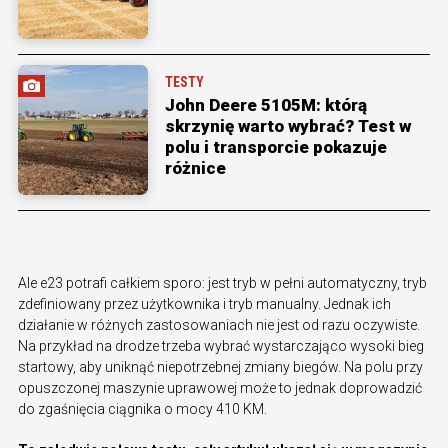
TESTY
John Deere 5105M: którą
skrzynię warto wybrać? Test w
polu i transporcie pokazuje
różnice
Ale e23 potrafi całkiem sporo: jest tryb w pełni automatyczny, tryb
zdefiniowany przez użytkownika i tryb manualny. Jednak ich
działanie w różnych zastosowaniach nie jest od razu oczywiste.
Na przykład na drodze trzeba wybrać wystarczająco wysoki bieg
startowy, aby uniknąć niepotrzebnej zmiany biegów. Na polu przy
opuszczonej maszynie uprawowej może to jednak doprowadzić
do zgaśnięcia ciągnika o mocy 410 KM.