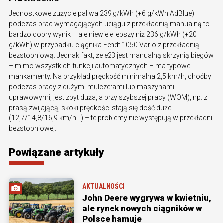
Jednostkowe zużycie paliwa 239 g/kWh (+6 g/kWh AdBlue)
podczas prac wymagających uciągu z przekładnią manualną to
bardzo dobry wynik – ale niewiele lepszy niż 236 g/kWh (+20
g/kWh) w przypadku ciągnika Fendt 1050 Vario z przekładnią
bezstopniową. Jednak fakt, że e23 jest manualną skrzynią biegów
– mimo wszystkich funkcji automatycznych – ma typowe
mankamenty. Na przykład prędkość minimalna 2,5 km/h, choćby
podczas pracy z dużymi mulczerami lub maszynami
uprawowymi, jest zbyt duża, a przy szybszej pracy (WOM), np. z
prasą zwijającą, skoki prędkości stają się dość duże
(12,7/14,8/16,9 km/h...) – te problemy nie występują w przekładni
bezstopniowej.
Powiązane artykuły
AKTUALNOŚCI
John Deere wygrywa w kwietniu,
ale rynek nowych ciągników w
Polsce hamuje