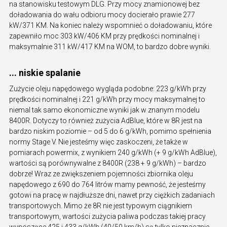
na stanowisku testowym DLG. Przy mocy znamionowej bez
doładowania do wału odbioru mocy docierało prawie 277
kW/371 KM. Na koniec należy wspomnieć o doładowaniu, które
zapewniło moc 303 kW/406 KM przy prędkości nominalnej i
maksymalnie 311 kW/417 KM na WOM, to bardzo dobre wyniki.
... niskie spalanie
Zużycie oleju napędowego wygląda podobne: 223 g/kWh przy
prędkości nominalnej i 221 g/kWh przy mocy maksymalnej to
niemal tak samo ekonomiczne wyniki jak w znanym modelu
8400R. Dotyczy to również zużycia AdBlue, które w 8R jest na
bardzo niskim poziomie – od 5 do 6 g/kWh, pomimo spełnienia
normy Stage V. Nie jesteśmy więc zaskoczeni, że także w
pomiarach powermix, z wynikiem 240 g/kWh (+ 9 g/kWh AdBlue),
wartości są porównywalne z 8400R (238 + 9 g/kWh) – bardzo
dobrze! Wraz ze zwiększeniem pojemności zbiornika oleju
napędowego z 690 do 764 litrów mamy pewność, że jesteśmy
gotowi na pracę w najdłuższe dni, nawet przy ciężkich zadaniach
transportowych. Mimo że 8R nie jest typowym ciągnikiem
transportowym, wartości zużycia paliwa podczas takiej pracy
wynoszące 425 i 433 g/kWh (40/50 km/h) są tylko nieznacznie