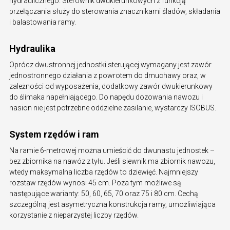
hydraulicznego. Sterownik dwukierunkowych z funkcją
przełączania służy do sterowania znacznikami śladów, składania
i balastowania ramy.
Hydraulika
Oprócz dwustronnej jednostki sterującej wymagany jest zawór
jednostronnego działania z powrotem do dmuchawy oraz, w
zależności od wyposażenia, dodatkowy zawór dwukierunkowy
do ślimaka napełniającego. Do napędu dozowania nawozu i
nasion nie jest potrzebne oddzielne zasilanie, wystarczy ISOBUS.
System rzędów i ram
Na ramie 6-metrowej można umieścić do dwunastu jednostek –
bez zbiornika na nawóz z tyłu. Jeśli siewnik ma zbiornik nawozu,
wtedy maksymalna liczba rzędów to dziewięć. Najmniejszy
rozstaw rzędów wynosi 45 cm. Poza tym możliwe są
następujące warianty: 50, 60, 65, 70 oraz 75 i 80 cm. Cechą
szczególną jest asymetryczna konstrukcja ramy, umożliwiająca
korzystanie z nieparzystej liczby rzędów.