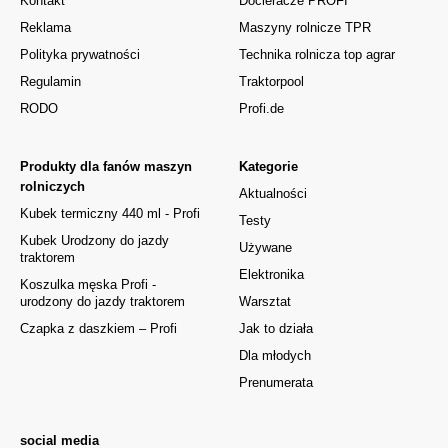
Kontakt
Docieracze PROFI
Reklama
Maszyny rolnicze TPR
Polityka prywatności
Technika rolnicza top agrar
Regulamin
Traktorpool
RODO
Profi.de
Produkty dla fanów maszyn
Kategorie
rolniczych
Aktualności
Kubek termiczny 440 ml - Profi
Testy
Kubek Urodzony do jazdy
Używane
traktorem
Elektronika
Koszulka męska Profi -
urodzony do jazdy traktorem
Warsztat
Czapka z daszkiem – Profi
Jak to działa
Dla młodych
Prenumerata
social media