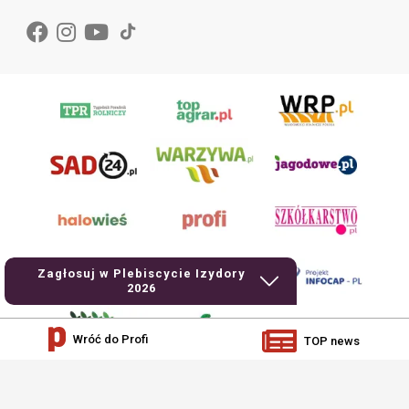
Zagłosuj w Plebiscycie Izydory
2026
Wróć do Profi
TOP news