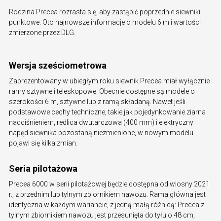
Rodzina Precea rozrasta się, aby zastąpić poprzednie siewniki
punktowe. Oto najnowsze informacje o modelu 6 m i wartości
zmierzone przez DLG.
Wersja sześciometrowa
Zaprezentowany w ubiegłym roku siewnik Precea miał wyłącznie
ramy sztywne i teleskopowe. Obecnie dostępne są modele o
szerokości 6 m, sztywne lub z ramą składaną. Nawet jeśli
podstawowe cechy techniczne, takie jak pojedynkowanie ziarna
nadciśnieniem, redlica dwutarczowa (400 mm) i elektryczny
napęd siewnika pozostaną niezmienione, w nowym modelu
pojawi się kilka zmian.
Seria pilotażowa
Precea 6000 w serii pilotażowej będzie dostępna od wiosny 2021
r., z przednim lub tylnym zbiornikiem nawozu. Rama główna jest
identyczna w każdym wariancie, z jedną małą różnicą: Precea z
tylnym zbiornikiem nawozu jest przesunięta do tyłu o 48 cm,