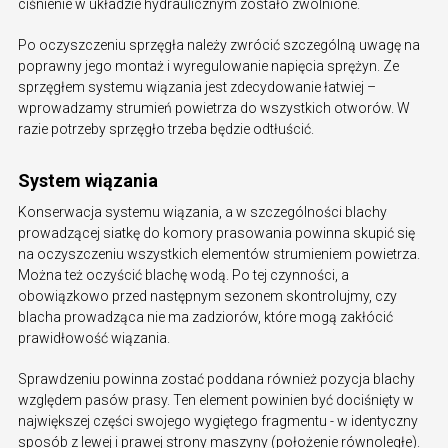
ciśnienie w układzie hydraulicznym zostało zwolnione.
Po oczyszczeniu sprzęgła należy zwrócić szczególną uwagę na
poprawny jego montaż i wyregulowanie napięcia sprężyn. Ze
sprzęgłem systemu wiązania jest zdecydowanie łatwiej –
wprowadzamy strumień powietrza do wszystkich otworów. W
razie potrzeby sprzęgło trzeba będzie odtłuścić.
System wiązania
Konserwacja systemu wiązania, a w szczególności blachy
prowadzącej siatkę do komory prasowania powinna skupić się
na oczyszczeniu wszystkich elementów strumieniem powietrza.
Można też oczyścić blachę wodą. Po tej czynności, a
obowiązkowo przed następnym sezonem skontrolujmy, czy
blacha prowadząca nie ma zadziorów, które mogą zakłócić
prawidłowość wiązania.
Sprawdzeniu powinna zostać poddana również pozycja blachy
względem pasów prasy. Ten element powinien być dociśnięty w
największej części swojego wygiętego fragmentu - w identyczny
sposób z lewej i prawej strony maszyny (położenie równoległe).