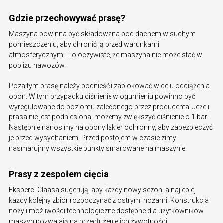
Gdzie przechowywać prasę?
Maszyna powinna być składowana pod dachem w suchym
pomieszczeniu, aby chronić ją przed warunkami
atmosferycznymi. To oczywiste, że maszyna nie może stać w
pobliżu nawozów.
Poza tym prasę należy podnieść i zablokować w celu odciążenia
opon. W tym przypadku ciśnienie w ogumieniu powinno być
wyregulowane do poziomu zaleconego przez producenta. Jeżeli
prasa nie jest podniesiona, możemy zwiększyć ciśnienie o 1 bar.
Następnie nanosimy na opony lakier ochronny, aby zabezpieczyć
je przed wysychaniem. Przed postojem w czasie zimy
nasmarujmy wszystkie punkty smarowane na maszynie.
Prasy z zespołem cięcia
Eksperci Claasa sugerują, aby każdy nowy sezon, a najlepiej
każdy kolejny zbiór rozpoczynać z ostrymi nożami. Konstrukcja
noży i możliwości technologiczne dostępne dla użytkowników
maszyn pozwalają na przedłużenie ich żywotności.