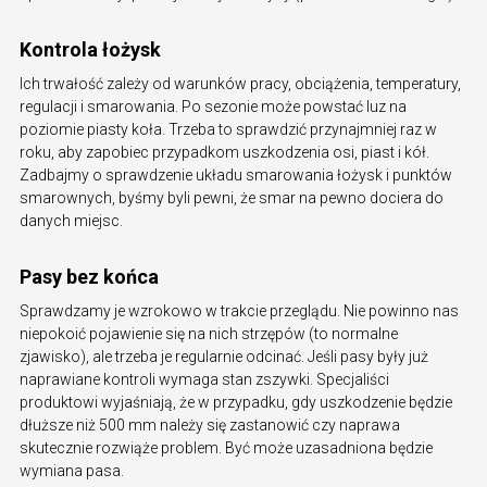
Kontrola łożysk
Ich trwałość zależy od warunków pracy, obciążenia, temperatury,
regulacji i smarowania. Po sezonie może powstać luz na
poziomie piasty koła. Trzeba to sprawdzić przynajmniej raz w
roku, aby zapobiec przypadkom uszkodzenia osi, piast i kół.
Zadbajmy o sprawdzenie układu smarowania łożysk i punktów
smarownych, byśmy byli pewni, że smar na pewno dociera do
danych miejsc.
Pasy bez końca
Sprawdzamy je wzrokowo w trakcie przeglądu. Nie powinno nas
niepokoić pojawienie się na nich strzępów (to normalne
zjawisko), ale trzeba je regularnie odcinać. Jeśli pasy były już
naprawiane kontroli wymaga stan zszywki. Specjaliści
produktowi wyjaśniają, że w przypadku, gdy uszkodzenie będzie
dłuższe niż 500 mm należy się zastanowić czy naprawa
skutecznie rozwiąże problem. Być może uzasadniona będzie
wymiana pasa.