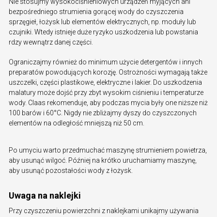
Nie stosujmy wysokociśnieniowych urządzeń myjących ani
bezpośredniego strumienia gorącej wody do czyszczenia
sprzęgieł, łożysk lub elementów elektrycznych, np. moduły lub
czujniki. Wtedy istnieje duże ryzyko uszkodzenia lub powstania
rdzy wewnątrz danej części.
Ograniczajmy również do minimum użycie detergentów i innych
preparatów powodujących korozję. Ostrożności wymagają także
uszczelki, części plastikowe, elektryczne i lakier. Do uszkodzenia
malatury może dojść przy zbyt wysokim ciśnieniu i temperaturze
wody. Claas rekomenduje, aby podczas mycia były one niższe niż
100 barów i 60°C. Nigdy nie zbliżajmy dyszy do czyszczonych
elementów na odległość mniejszą niż 50 cm.
Po umyciu warto przedmuchać maszynę strumieniem powietrza,
aby usunąć wilgoć. Później na krótko uruchamiamy maszynę,
aby usunąć pozostałości wody z łożysk.
Uwaga na naklejki
Przy czyszczeniu powierzchni z naklejkami unikajmy używania