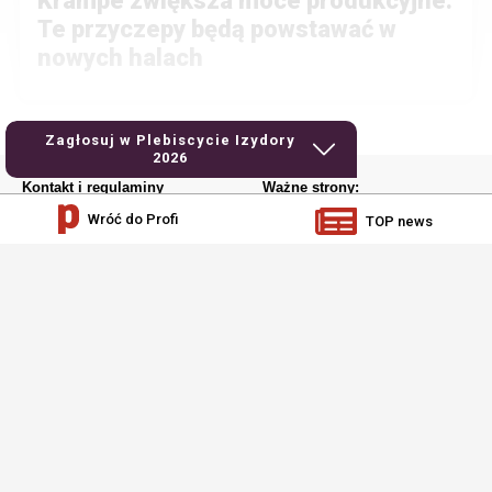
Krampe zwiększa moce produkcyjne.
Te przyczepy będą powstawać w
nowych halach
Zagłosuj w Plebiscycie Izydory
2026
Kontakt i regulaminy
Ważne strony:
Kontakt
Docieracze PROFI
Wróć do Profi
TOP news
Reklama
Maszyny rolnicze TPR
Polityka prywatności
Technika rolnicza top agrar
Regulamin
Traktorpool
RODO
Profi.de
Produkty dla fanów maszyn
Kategorie
rolniczych
Aktualności
Kubek termiczny 440 ml - Profi
Testy
Kubek Urodzony do jazdy
Używane