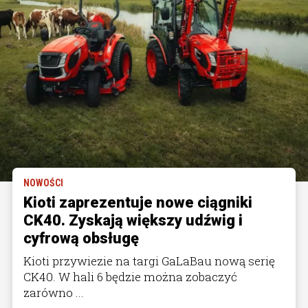
NOWOŚCI
Kioti zaprezentuje nowe ciągniki
CK40. Zyskają większy udźwig i
cyfrową obsługę
Kioti przywiezie na targi GaLaBau nową serię
CK40. W hali 6 będzie można zobaczyć
zarówno ...