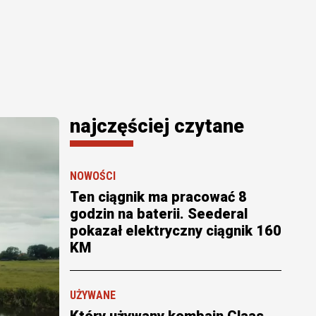
najczęściej czytane
NOWOŚCI
Ten ciągnik ma pracować 8
godzin na baterii. Seederal
pokazał elektryczny ciągnik 160
KM
UŻYWANE
Który używany kombajn Claas