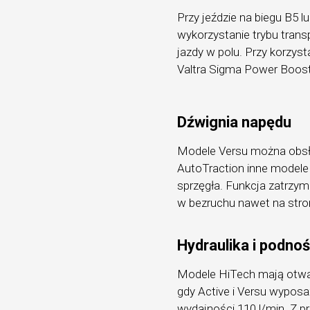
Przy jeździe na biegu B5 
wykorzystanie trybu tran
jazdy w polu. Przy korzys
Valtra Sigma Power Boost
Dźwignia napędu
Modele Versu można obsłu
AutoTraction inne modele
sprzęgła. Funkcja zatrzyma
w bezruchu nawet na str
Hydraulika i podnoś
Modele HiTech mają otwar
gdy Active i Versu wyposa
wydajności 110 l/min. Z 