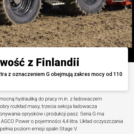
owość z Finlandii
altra z oznaczeniem G obejmują zakres mocy od 110
 mocną hydrauliką do pracy m.in. z ładowaczem
bry rozkład masy, trzecia sekcja ładowacza
nywania oprysków i produkcji pasz. Seria G ma
i AGCO Power o pojemności 4,4 litra. Układ oczyszczania
ełnia poziom emisji spalin Stage V.