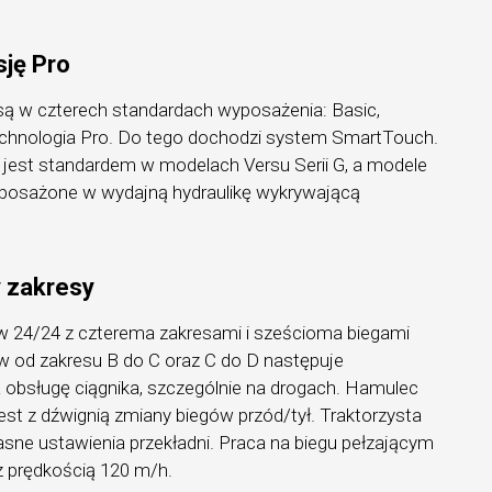
sję Pro
 są w czterech standardach wyposażenia: Basic,
echnologia Pro. Do tego dochodzi system SmartTouch.
 jest standardem w modelach Versu Serii G, a modele
wyposażone w wydajną hydraulikę wykrywającą
y zakresy
ów 24/24 z czterema zakresami i sześcioma biegami
w od zakresu B do C oraz C do D następuje
 obsługę ciągnika, szczególnie na drogach. Hamulec
st z dźwignią zmiany biegów przód/tył. Traktorzysta
e ustawienia przekładni. Praca na biegu pełzającym
z prędkością 120 m/h.