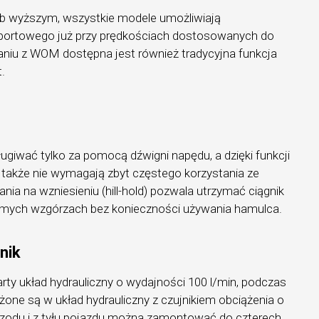
lub wyższym, wszystkie modele umożliwiają
sportowego już przy prędkościach dostosowanych do
taniu z WOM dostępna jest również tradycyjna funkcja
.
giwać tylko za pomocą dźwigni napędu, a dzięki funkcji
 także nie wymagają zbyt częstego korzystania ze
nia na wzniesieniu (hill-hold) pozwala utrzymać ciągnik
omych wzgórzach bez konieczności używania hamulca.
nik
ty układ hydrauliczny o wydajności 100 l/min, podczas
żone są w układ hydrauliczny z czujnikiem obciążenia o
przodu i z tyłu pojazdu można zamontować do czterech