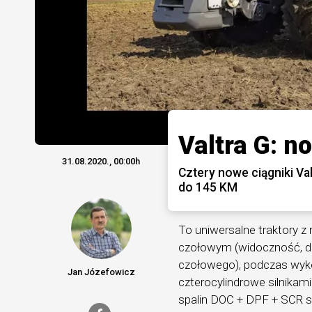
Valtra G: n
31.08.2020., 00:00h
Cztery nowe ciągniki V
do 145 KM
To uniwersalne traktory z
czołowym (widoczność, do
czołowego), podczas wyko
Jan Józefowicz
czterocylindrowe silnikam
spalin DOC + DPF + SCR sp