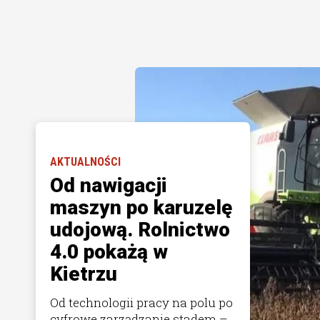
AKTUALNOŚCI
Od nawigacji
maszyn po karuzelę
udojową. Rolnictwo
4.0 pokażą w
Kietrzu
Od technologii pracy na polu po
cyfrowe zarządzanie stadem –