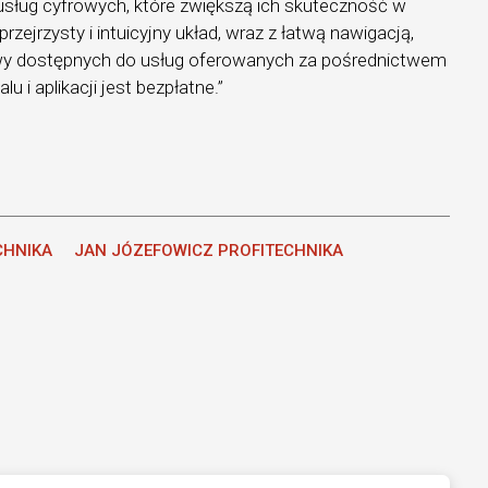
usług cyfrowych, które zwiększą ich skuteczność w
rzejrzysty i intuicyjny układ, wraz z łatwą nawigacją,
y dostępnych do usług oferowanych za pośrednictwem
lu i aplikacji jest bezpłatne.”
CHNIKA
JAN JÓZEFOWICZ PROFITECHNIKA