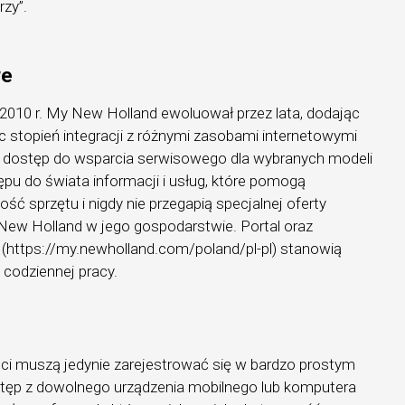
zy”.
we
010 r. My New Holland ewoluował przez lata, dodając
c stopień integracji z różnymi zasobami internetowymi
e dostęp do wsparcia serwisowego dla wybranych modeli
pu do świata informacji i usług, które pomogą
 sprzętu i nigdy nie przegapią specjalnej oferty
ew Holland w jego gospodarstwie. Portal oraz
 (https://my.newholland.com/poland/pl-pl) stanowią
codziennej pracy.
nci muszą jedynie zarejestrować się w bardzo prostym
stęp z dowolnego urządzenia mobilnego lub komputera