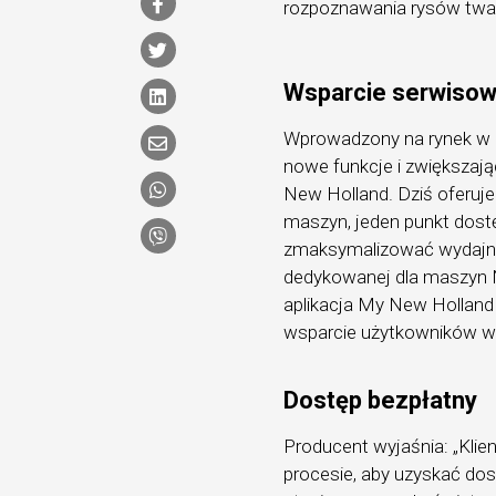
rozpoznawania rysów twar
Wsparcie serwiso
Wprowadzony na rynek w 2
nowe funkcje i zwiększają
New Holland. Dziś oferuj
maszyn, jeden punkt dostę
zmaksymalizować wydajność
dedykowanej dla maszyn N
aplikacja My New Holland
wsparcie użytkowników w 
Dostęp bezpłatny
Producent wyjaśnia: „Klie
procesie, aby uzyskać do