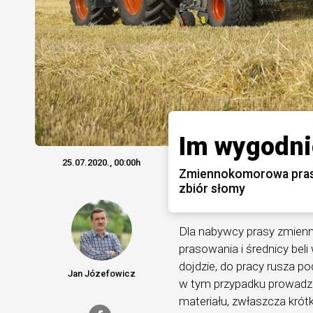
Im wygodnie
25.07.2020., 00:00h
Zmiennokomorowa prasa 
zbiór słomy
Dla nabywcy prasy zmienn
prasowania i średnicy bel
dojdzie, do pracy rusza p
Jan Józefowicz
w tym przypadku prowadzi
materiału, zwłaszcza krót