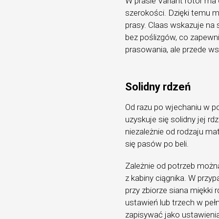
W prasie Variant rotor ma
szerokości. Dzięki temu 
prasy. Claas wskazuje na 
bez poślizgów, co zapewnia
prasowania, ale przede ws
Solidny rdzeń
Od razu po wjechaniu w po
uzyskuje się solidny jej r
niezależnie od rodzaju ma
się pasów po beli.
Zależnie od potrzeb można
z kabiny ciągnika. W prz
przy zbiorze siana miękki
ustawień lub trzech w pe
zapisywać jako ustawieni