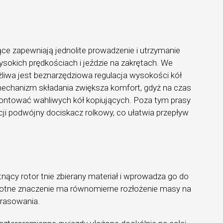
ące zapewniają jednolite prowadzenie i utrzymanie
sokich prędkościach i jeździe na zakrętach. We
iwa jest beznarzędziowa regulacja wysokości kół
mechanizm składania zwiększa komfort, gdyż na czas
montować wahliwych kół kopiujących. Poza tym prasy
ji podwójny dociskacz rolkowy, co ułatwia przepływ
nący rotor tnie zbierany materiał i wprowadza go do
totne znaczenie ma równomierne rozłożenie masy na
prasowania.