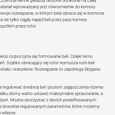
 czteroramienne gwiazdy ułożone dookólnie na całej
materiał wprowadzany jest równomiernie do komory
swoje rozwiązanie, w którym bela obraca się w komorze
 nie tylko ciągły napęd beli przez pasy komory
zystkim przez rotor.
kos rozpoczyna się formowanie beli. Dzięki temu
dzeń. Szybko obracający się rotor wymusza ruch beli
teriału i warunków. Rozwiązanie to zapobiega ślizganiu
 regulować średnicę bel i poziom zagęszczenia rdzenia
ypadku słomy warto ustawić maksymalne sprasowanie, a
 rdzeń. Można skorzystać z dwóch predefiniowanych
łni dowolnie regulowanych parametrów, które możemy
a własne.