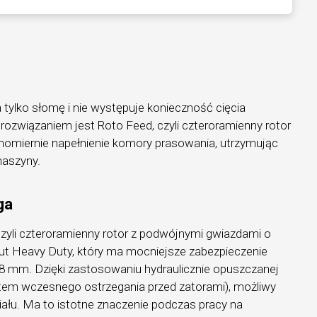
a tylko słomę i nie występuje konieczność cięcia
ozwiązaniem jest Roto Feed, czyli czteroramienny rotor
nomiernie napełnienie komory prasowania, utrzymując
aszyny.
ga
czyli czteroramienny rotor z podwójnymi gwiazdami o
ut Heavy Duty, który ma mocniejsze zabezpieczenie
 8 mm. Dzięki zastosowaniu hydraulicznie opuszczanej
tem wczesnego ostrzegania przed zatorami), możliwy
riału. Ma to istotne znaczenie podczas pracy na