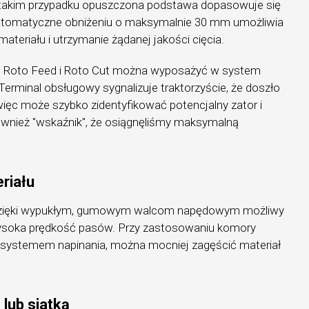
takim przypadku opuszczona podstawa dopasowuje się
automatyczne obniżeniu o maksymalnie 30 mm umożliwia
ateriału i utrzymanie żądanej jakości cięcia.
m Roto Feed i Roto Cut można wyposażyć w system
Terminal obsługowy sygnalizuje traktorzyście, że doszło
ięc może szybko zidentyfikować potencjalny zator i
wnież "wskaźnik", że osiągnęliśmy maksymalną
riału
 dzięki wypukłym, gumowym walcom napędowym możliwy
wysoka prędkość pasów. Przy zastosowaniu komory
systemem napinania, można mocniej zagęścić materiał
 lub siatką