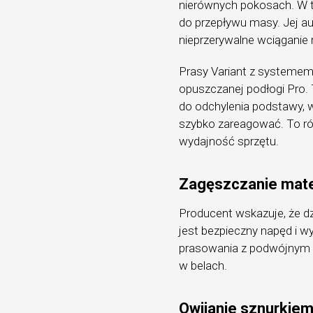
nierównych pokosach. W 
do przepływu masy. Jej 
nieprzerywalne wciąganie m
Prasy Variant z systeme
opuszczanej podłogi Pro. 
do odchylenia podstawy, w
szybko zareagować. To ró
wydajność sprzętu.
Zagęszczanie mate
Producent wskazuje, że
jest bezpieczny napęd i 
prasowania z podwójnym 
w belach.
Owijanie sznurkiem