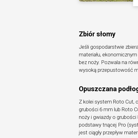
Zbiór słomy
Jeśli gospodarstwie zbier
materiału, ekonomicznym r
bez noży. Pozwala na rów
wysoką przepustowość m
Opuszczana podło
Z kolei system Roto Cut, 
grubości 6 mm lub Roto C
noży i gwiazdy o grubości
podstawy tnącej Pro (sys
jest ciągły przepływ mate