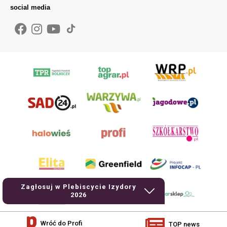
social media
Zagłosuj w Plebiscycie Izydory
2026
Wróć do Profi
TOP news