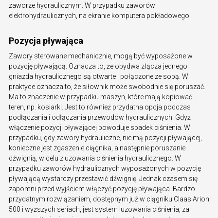
zaworze hydraulicznym. W przypadku zaworów
elektrohydraulicznych, na ekranie komputera pokładowego.
Pozycja pływająca
Zawory sterowane mechanicznie, mogą być wyposażone w
pozycję pływającą. Oznacza to, że obydwa złącza jednego
gniazda hydraulicznego są otwarte i połączone ze sobą. W
praktyce oznacza to, że siłownik może swobodnie się poruszać.
Ma to znaczenie w przypadku maszyn, które mają kopiować
teren, np. kosiarki. Jest to również przydatna opcja podczas
podłączania i odłączania przewodów hydraulicznych. Gdyż
włączenie pozycji pływającej powoduje spadek ciśnienia. W
przypadku, gdy zawory hydrauliczne, nie mą pozycji pływającej,
konieczne jest zgaszenie ciągnika, a następnie poruszanie
dźwignią, w celu zluzowania ciśnienia hydraulicznego. W
przypadku zaworów hydraulicznych wyposażonych w pozycję
pływającą wystarczy przestawić dźwignię. Jednak czasem się
zapomni przed wyjściem włączyć pozycję pływająca. Bardzo
przydatnym rozwiązaniem, dostępnym już w ciągniku Claas Arion
500 i wyższych seriach, jest system luzowania ciśnienia, za