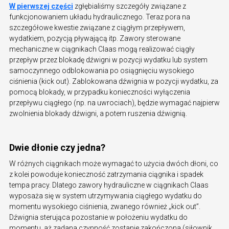
W pierwszej części
zgłębialiśmy szczegóły związane z
funkcjonowaniem układu hydraulicznego. Teraz pora na
szczegółowe kwestie związane z ciągłym przepływem,
wydatkiem, pozycją pływającą itp. Zawory sterowane
mechaniczne w ciągnikach Claas mogą realizować ciągły
przepływ przez blokadę dźwigni w pozycji wydatku lub system
samoczynnego odblokowania po osiągnięciu wysokiego
ciśnienia (kick out). Zablokowana dźwignia w pozycji wydatku, za
pomocą blokady, w przypadku konieczności wyłączenia
przepływu ciągłego (np. na uwrociach), będzie wymagać najpierw
zwolnienia blokady dźwigni, a potem ruszenia dźwignią.
Dwie dłonie czy jedna?
W różnych ciągnikach może wymagać to użycia dwóch dłoni, co
z kolei powoduje konieczność zatrzymania ciągnika i spadek
tempa pracy. Dlatego zawory hydrauliczne w ciągnikach Claas
wyposaża się w system utrzymywania ciągłego wydatku do
momentu wysokiego ciśnienia, zwanego również „kick out”.
Dźwignia sterująca pozostanie w położeniu wydatku do
momentu, aż zadana czynność zostanie zakończona (siłownik