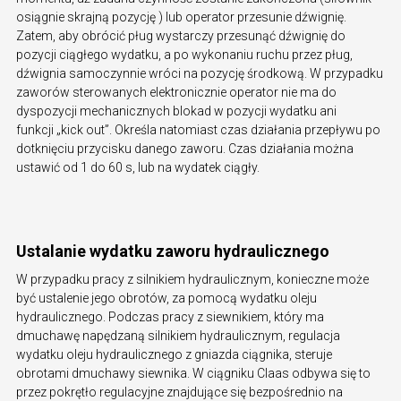
osiągnie skrajną pozycję ) lub operator przesunie dźwignię.
Zatem, aby obrócić pług wystarczy przesunąć dźwignię do
pozycji ciągłego wydatku, a po wykonaniu ruchu przez pług,
dźwignia samoczynnie wróci na pozycję środkową. W przypadku
zaworów sterowanych elektronicznie operator nie ma do
dyspozycji mechanicznych blokad w pozycji wydatku ani
funkcji „kick out”. Określa natomiast czas działania przepływu po
dotknięciu przycisku danego zaworu. Czas działania można
ustawić od 1 do 60 s, lub na wydatek ciągły.
Ustalanie wydatku zaworu hydraulicznego
W przypadku pracy z silnikiem hydraulicznym, konieczne może
być ustalenie jego obrotów, za pomocą wydatku oleju
hydraulicznego. Podczas pracy z siewnikiem, który ma
dmuchawę napędzaną silnikiem hydraulicznym, regulacja
wydatku oleju hydraulicznego z gniazda ciągnika, steruje
obrotami dmuchawy siewnika. W ciągniku Claas odbywa się to
przez pokrętło regulacyjne znajdujące się bezpośrednio na