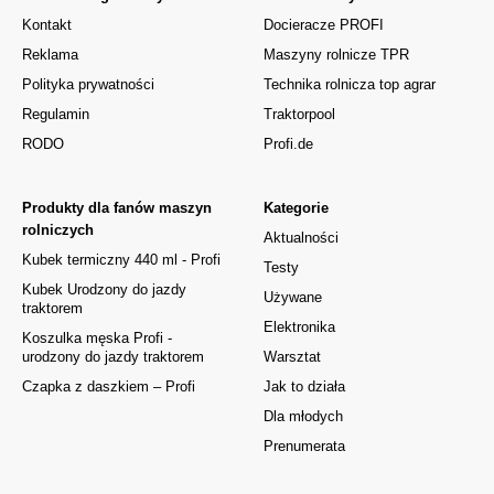
Kontakt
Docieracze PROFI
Reklama
Maszyny rolnicze TPR
Polityka prywatności
Technika rolnicza top agrar
Regulamin
Traktorpool
RODO
Profi.de
Produkty dla fanów maszyn
Kategorie
rolniczych
Aktualności
Kubek termiczny 440 ml - Profi
Testy
Kubek Urodzony do jazdy
Używane
traktorem
Elektronika
Koszulka męska Profi -
urodzony do jazdy traktorem
Warsztat
Czapka z daszkiem – Profi
Jak to działa
Dla młodych
Prenumerata