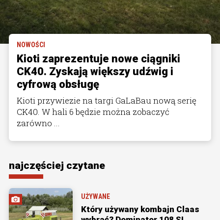
NOWOŚCI
Kioti zaprezentuje nowe ciągniki
CK40. Zyskają większy udźwig i
cyfrową obsługę
Kioti przywiezie na targi GaLaBau nową serię
CK40. W hali 6 będzie można zobaczyć
zarówno ...
najczęściej czytane
UŻYWANE
Który używany kombajn Claas
wybrać? Dominator 108 SL