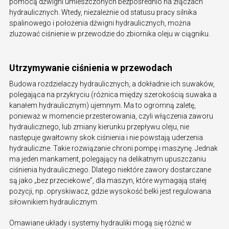
pomocą dźwigni umieszczonych bezpośrednio na złączach
hydraulicznych. Wtedy, niezależnie od statusu pracy silnika
spalinowego i położenia dźwigni hydraulicznych, można
zluzować ciśnienie w przewodzie do zbiornika oleju w ciągniku.
Utrzymywanie ciśnienia w przewodach
Budowa rozdzielaczy hydraulicznych, a dokładnie ich suwaków,
polegająca na przykryciu (różnica między szerokością suwaka a
kanałem hydraulicznym) ujemnym. Ma to ogromną zaletę,
ponieważ w momencie przesterowania, czyli włączenia zaworu
hydraulicznego, lub zmiany kierunku przepływu oleju, nie
następuje gwałtowny skok ciśnienia i nie powstają uderzenia
hydrauliczne. Takie rozwiązanie chroni pompę i maszynę. Jednak
ma jeden mankament, polegający na delikatnym upuszczaniu
ciśnienia hydraulicznego. Dlatego niektóre zawory dostarczane
są jako „bez przeciekowe”, dla maszyn, które wymagają stałej
pozycji, np. opryskiwacz, gdzie wysokość belki jest regulowana
siłownikiem hydraulicznym.
Omawiane układy i systemy hydrauliki mogą się różnić w