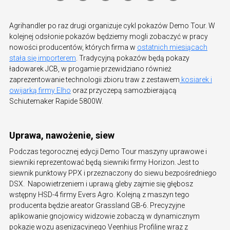
Agrihandler po raz drugi organizuje cykl pokazów Demo Tour. W
kolejnej odsłonie pokazów będziemy mogli zobaczyć w pracy
nowości producentów, których firma w
ostatnich miesiącach
stała się importerem
. Tradycyjną pokazów będą pokazy
ładowarek JCB, w progamie przewidziano również
zaprezentowanie technologii zbioru traw z zestawem
kosiarek i
owijarką firmy Elho
oraz przyczepą samozbierającą
Schiutemaker Rapide 5800W.
Uprawa, nawożenie, siew
Podczas tegorocznej edycji Demo Tour maszyny uprawowe i
siewniki reprezentować będą siewniki firmy Horizon. Jest to
siewnik punktowy PPX i przeznaczony do siewu bezpośredniego
DSX. Napowietrzeniem i uprawą gleby zajmie się głębosz
wstępny HSD-4 firmy Evers Agro. Kolejną z maszyn tego
producenta będzie areator Grassland GB-6. Precyzyjne
aplikowanie gnojowicy widzowie zobaczą w dynamicznym
pokazie wozu asenizacyjnego Veenhius Profiline wraz z