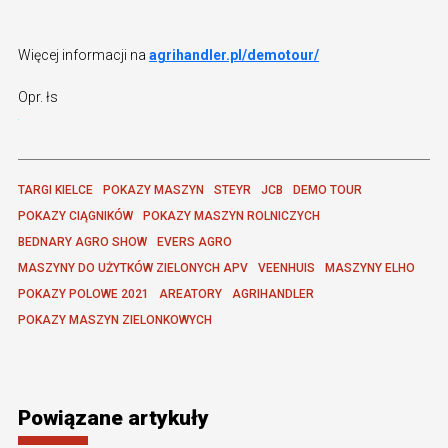
Więcej informacji na
agrihandler.pl/demotour/
Opr. łs
TARGI KIELCE
POKAZY MASZYN
STEYR
JCB
DEMO TOUR
POKAZY CIĄGNIKÓW
POKAZY MASZYN ROLNICZYCH
BEDNARY AGRO SHOW
EVERS AGRO
MASZYNY DO UŻYTKÓW ZIELONYCH APV
VEENHUIS
MASZYNY ELHO
POKAZY POLOWE 2021
AREATORY
AGRIHANDLER
POKAZY MASZYN ZIELONKOWYCH
Powiązane artykuły