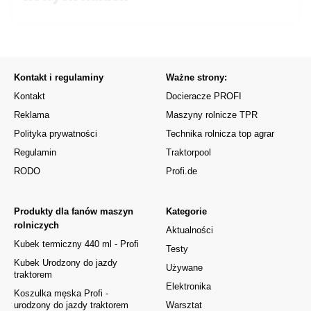
Kontakt i regulaminy
Ważne strony:
Kontakt
Docieracze PROFI
Reklama
Maszyny rolnicze TPR
Polityka prywatności
Technika rolnicza top agrar
Regulamin
Traktorpool
RODO
Profi.de
Produkty dla fanów maszyn
Kategorie
rolniczych
Aktualności
Kubek termiczny 440 ml - Profi
Testy
Kubek Urodzony do jazdy
Używane
traktorem
Elektronika
Koszulka męska Profi -
urodzony do jazdy traktorem
Warsztat