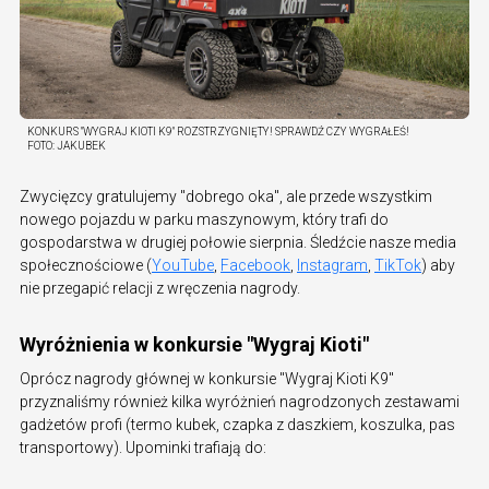
KONKURS "WYGRAJ KIOTI K9" ROZSTRZYGNIĘTY! SPRAWDŹ CZY WYGRAŁEŚ!
FOTO:
JAKUBEK
Zwycięzcy gratulujemy "dobrego oka", ale przede wszystkim
nowego pojazdu w parku maszynowym, który trafi do
gospodarstwa w drugiej połowie sierpnia. Śledźcie nasze media
społecznościowe (
YouTube
,
Facebook
,
Instagram
,
TikTok
) aby
nie przegapić relacji z wręczenia nagrody.
Wyróżnienia w konkursie "Wygraj Kioti"
Oprócz nagrody głównej w konkursie "Wygraj Kioti K9"
przyznaliśmy również kilka wyróżnień nagrodzonych zestawami
gadżetów profi (termo kubek, czapka z daszkiem, koszulka, pas
transportowy). Upominki trafiają do: