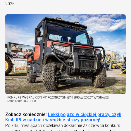
2025.
KONKURS "WYGRAJ KIOTI K9" ROZSTRZYGNIĘTY! SPRAWDŹ CZY WYGRAŁEŚ!
FOTO:
FOTO: JAKUBEK
Zobacz koniecznie:
Lekki pojazd w ciężkiej pracy, czyli
Kioti K9 w sadzie i w służbie straży pożarnej!
Po kilku miesiącach oczekiwań dokładnie 27 czerwca konkurs