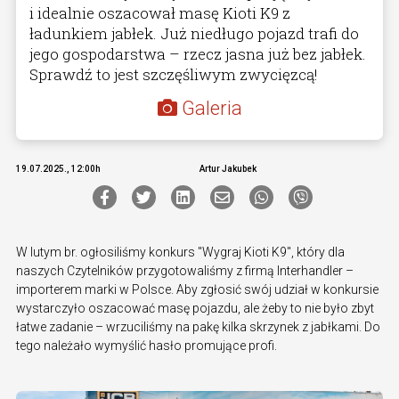
i idealnie oszacował masę Kioti K9 z
ładunkiem jabłek. Już niedługo pojazd trafi do
jego gospodarstwa – rzecz jasna już bez jabłek.
Sprawdź to jest szczęśliwym zwycięzcą!
Galeria
19.07.2025., 12:00h
Artur Jakubek
W lutym br. ogłosiliśmy konkurs "Wygraj Kioti K9", który dla
naszych Czytelników przygotowaliśmy z firmą Interhandler –
importerem marki w Polsce. Aby zgłosić swój udział w konkursie
wystarczyło oszacować masę pojazdu, ale żeby to nie było zbyt
łatwe zadanie – wrzuciliśmy na pakę kilka skrzynek z jabłkami. Do
tego należało wymyślić hasło promujące profi.