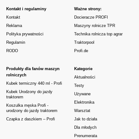
Kontakt i regulaminy
Ważne strony:
Kontakt
Docieracze PROFI
Reklama
Maszyny rolnicze TPR
Polityka prywatności
Technika rolnicza top agrar
Regulamin
Traktorpool
RODO
Profi.de
Produkty dla fanów maszyn
Kategorie
rolniczych
Aktualności
Kubek termiczny 440 ml - Profi
Testy
Kubek Urodzony do jazdy
Używane
traktorem
Elektronika
Koszulka męska Profi -
urodzony do jazdy traktorem
Warsztat
Czapka z daszkiem – Profi
Jak to działa
Dla młodych
Prenumerata