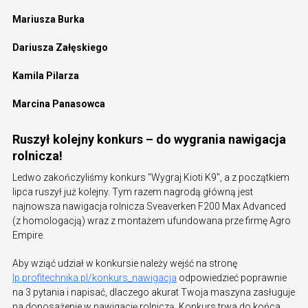
Mariusza Burka
Dariusza Załęskiego
Kamila Pilarza
Marcina Panasowca
Ruszył kolejny konkurs – do wygrania nawigacja
rolnicza!
Ledwo zakończyliśmy konkurs "Wygraj Kioti K9", a z początkiem
lipca ruszył już kolejny. Tym razem nagrodą główną jest
najnowsza nawigacja rolnicza Sveaverken F200 Max Advanced
(z homologacją) wraz z montażem ufundowana prze firmę Agro
Empire.
Aby wziąć udział w konkursie należy wejść na stronę
lp.profitechnika.pl/konkurs_nawigacja
odpowiedzieć poprawnie
na 3 pytania i napisać, dlaczego akurat Twoja maszyna zasługuje
na doposażenie w nawigację rolniczą. Konkurs trwa do końca