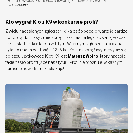
KONKURS "WYGRAJ KIOTI K9" ROZSTRZYGNIĘTY! SPRAWDŹ CZY WYGRAŁEŚ!
FOTO:
JAKUBEK
Kto wygrał Kioti K9 w konkursie profi?
Z wielu nadesłanych zgłoszeń, kilka osób podało wartość bardzo
podobną do masy zmierzonej przez nas na legalizowanej wadze
przed startem konkursu w lutym. W jednym zgłoszeniu podana
była dokładna wartość – 1335 kg! Zatem szczęśliwym zwycięzcą
pojazdu użytkowego Kioti K9 jest
Mateusz Wojno
, który nadesłał
takie hasło promujące nasz tytuł: "Profi nie próżnuje, w każdym
numerze nowinkami zaskakuje!".