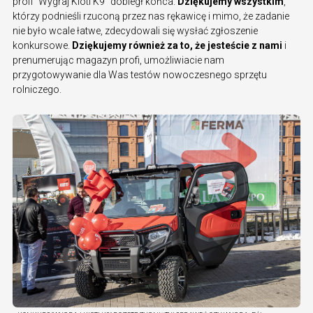
profi "Wygraj Kioti K9" dobiegł końca.
Dziękujemy wszystkim
,
którzy podnieśli rzuconą przez nas rękawicę i mimo, że zadanie
nie było wcale łatwe, zdecydowali się wysłać zgłoszenie
konkursowe.
Dziękujemy również za to, że jesteście z nami
i
prenumerując magazyn profi, umożliwiacie nam
przygotowywanie dla Was testów nowoczesnego sprzętu
rolniczego.