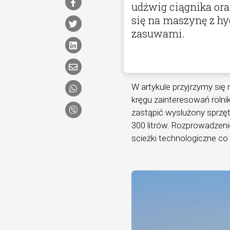
udźwig ciągnika or
się na maszynę z hy
zasuwami.
W artykule przyjrzymy si
kręgu zainteresowań roln
zastąpić wyslużony sprzęt
300 litrów. Rozprowadzen
scieżki technologiczne c