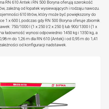
a RN 610 Antek i RN 500 Boryna oferują szerokość
ów, zależną od łopatek wysiewających i rodzaju nawozu.
pojemności 610 litrów, który może być powiększony do
ce 1 x 600 l, podczas gdy RN 500 Boryna oferuje zbiornik
wek: 750/1000 l (1 x 250 l/2 x 250 l) lub 900/1300 l (1 x
lna ładowność wynosi odpowiednio 1450 kg i 1350 kg, a
,98 m do 1,26 m dla RN 610 (Antek) i od 0,95 m do 1,41
ależności od konfiguracji nadstawek.