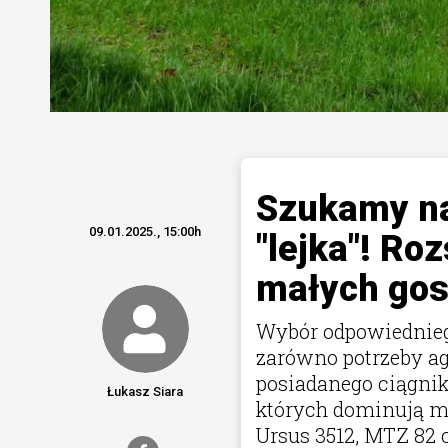
Szukamy na
09.01.2025., 15:00h
"lejka"! Ro
małych gos
Wybór odpowiednieg
zarówno potrzeby ag
posiadanego ciągni
Łukasz Siara
których dominują ma
Ursus 3512, MTZ 82 