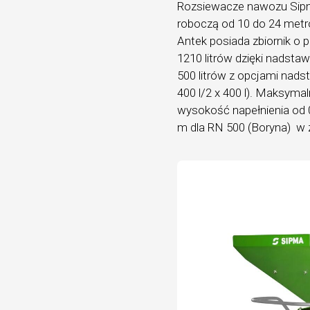
Rozsiewacze nawozu Sipm
roboczą od 10 do 24 metr
Antek posiada zbiornik o 
1210 litrów dzięki nadstaw
500 litrów z opcjami nadsta
400 l/2 x 400 l). Maksyma
wysokość napełnienia od 0
m dla RN 500 (Boryna) w z