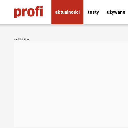
aktualności
testy
używane