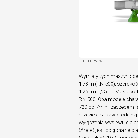
FOTO:
FIRMOWE
Wymiary tych maszyn obej
1,73 m (RN 500), szerokoś
1,26 m i 1,25 m. Masa po
RN 500. Oba modele chara
720 obr./min i zaczepem r
rozdzielacz, zawór odcina
wyłączenia wysiewu dla p
(Arete) jest opcjonalne dl
(manualny/GPS), monochr