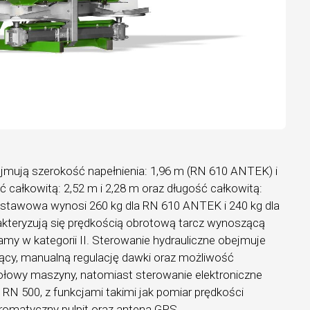
mują szerokość napełnienia: 1,96 m (RN 610 ANTEK) i
ć całkowitą: 2,52 m i 2,28 m oraz długość całkowitą:
dstawowa wynosi 260 kg dla RN 610 ANTEK i 240 kg dla
kteryzują się prędkością obrotową tarcz wynoszącą
amy w kategorii II. Sterowanie hydrauliczne obejmuje
jący, manualną regulację dawki oraz możliwość
ołowy maszyny, natomiast sterowanie elektroniczne
a RN 500, z funkcjami takimi jak pomiar prędkości
omatyczny pulpit oraz antena GPS.