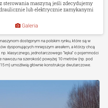
az sterowania maszyną jeśli zdecydujemy
draulicznie lub elektrycznie zamykanymi
Galeria
ę maszynom dostępnym na polskim rynku, które są w
ików dysponujących mniejszym areałem, a którzy chcą
 np. klasycznego, jednotarczowego "lejka" o pojemności
ie nawozu na szerokość powyżej 10 metrów (np. pod
o 15 m) umożliwią głównie konstrukcje dwutarczowe.