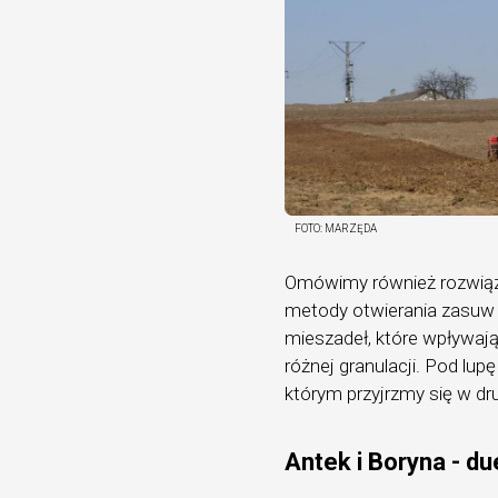
FOTO:
MARZĘDA
Omówimy również rozwiązan
metody otwierania zasuw (
mieszadeł, które wpływa
różnej granulacji. Pod lu
którym przyjrzmy się w dru
Antek i Boryna - d