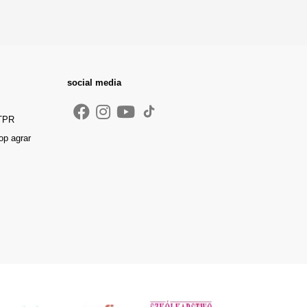
social media
 TPR
op agrar