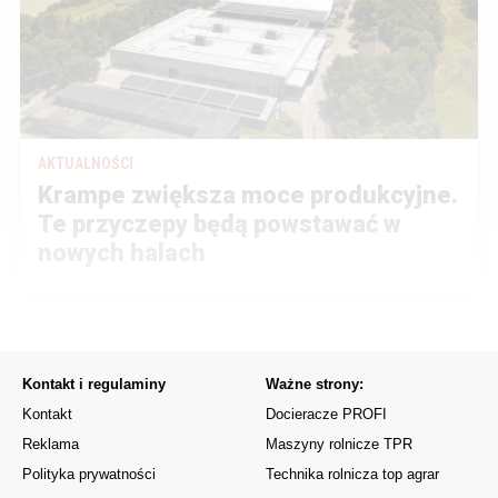
AKTUALNOŚCI
Krampe zwiększa moce produkcyjne.
Te przyczepy będą powstawać w
nowych halach
Kontakt i regulaminy
Ważne strony:
Kontakt
Docieracze PROFI
Reklama
Maszyny rolnicze TPR
Polityka prywatności
Technika rolnicza top agrar