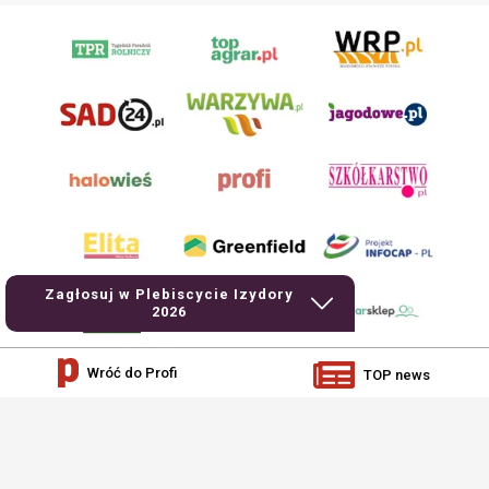
Zagłosuj w Plebiscycie Izydory
2026
Wróć do Profi
TOP news
AgroHorti Media Sp. z o.o. ul. Metalowa 5, 60-118 Poznań. Akta rejestrowe
przechowywane w Sądzie Rejonowym Poznań - Nowe Miasto i Wilda w Poznaniu,