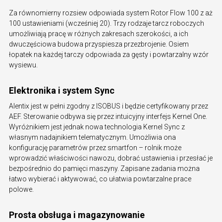
Za równomierny rozsiew odpowiada system Rotor Flow 100 z aż
100 ustawieniami (wcześniej 20). Trzy rodzaje tarcz roboczych
umożliwiają pracę w różnych zakresach szerokości, a ich
dwuczęściowa budowa przyspiesza przezbrojenie. Osiem
łopatek na każdej tarczy odpowiada za gęsty i powtarzalny wzór
wysiewu.
Elektronika i system Sync
Alentix jest w pełni zgodny z ISOBUS i będzie certyfikowany przez
AEF. Sterowanie odbywa się przez intuicyjny interfejs Kernel One.
Wyróżnikiem jest jednak nowa technologia Kernel Sync z
własnym nadajnikiem telematycznym. Umożliwia ona
konfigurację parametrów przez smartfon – rolnik może
wprowadzić właściwości nawozu, dobrać ustawienia i przesłać je
bezpośrednio do pamięci maszyny. Zapisane zadania można
łatwo wybierać i aktywować, co ułatwia powtarzalne prace
polowe.
Prosta obsługa i magazynowanie