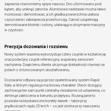
zapewnia równomierny spływ nawozu. Dno uformowano pod
kątem, aby uniknąć zatorów. Aluminiowe nadstawki można łatwo
montować i demontować, a ich gładka powierzchnia ułatwia
czyszczenie i zabezpiecza przed korozją. Całość uzupełniają
demontowane błotniki i osłony, ułatwiające utrzymanie maszyny
w czystości.
Precyzja dozowania i rozsiewu
Nowy system ważenia wykorzystuje cztery czujniki w kształcie jaj
oraz podwójny czujnik referencyjny, wspierany sensorem
nachylenia. Dzięki temu Alentix utrzymuje dokładność również na
polach o zróżnicowanym ukształtowaniu.
Dozowanie odbywa się poprzez opatentowany system Rapid
Rate, w którym regulacja ma liniowy charakter. Otwór dozujący
zachowuje ten sam punkt centralny niezależnie od ustawienia, co
eliminuje zakłócenia w kierunku przepływu. Rozwiązanie to
pozwala na błyskawiczne korekty dawek – także przy
prędkościach rzędu 25 km/h – co jest istotne przy nawożeniu