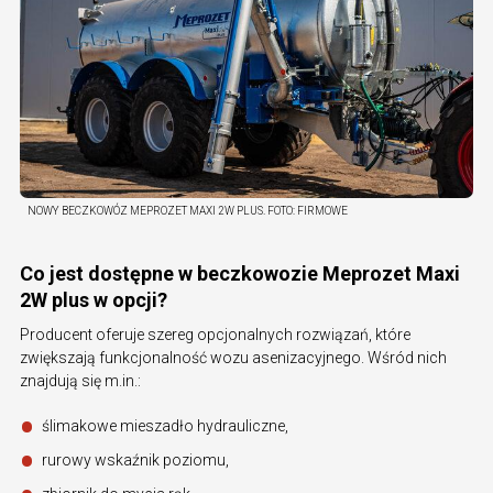
NOWY BECZKOWÓZ MEPROZET MAXI 2W PLUS.
FOTO:
FIRMOWE
Co jest dostępne w beczkowozie Meprozet Maxi
2W plus w opcji?
Producent oferuje szereg opcjonalnych rozwiązań, które
zwiększają funkcjonalność wozu asenizacyjnego. Wśród nich
znajdują się m.in.:
ślimakowe mieszadło hydrauliczne,
rurowy wskaźnik poziomu,