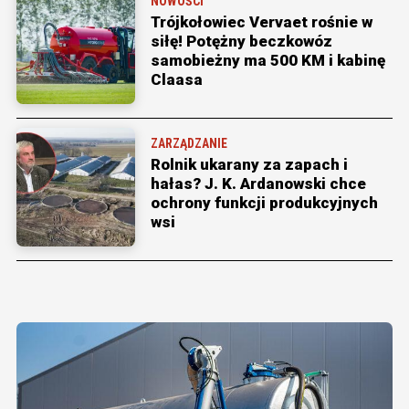
NOWOŚCI
Trójkołowiec Vervaet rośnie w
siłę! Potężny beczkowóz
samobieżny ma 500 KM i kabinę
Claasa
ZARZĄDZANIE
Rolnik ukarany za zapach i
hałas? J. K. Ardanowski chce
ochrony funkcji produkcyjnych
wsi