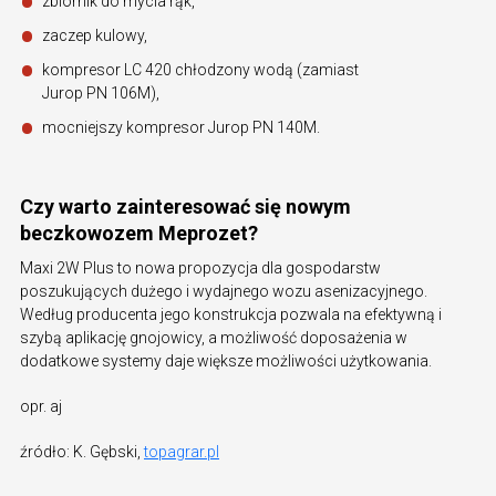
zbiornik do mycia rąk,
zaczep kulowy,
kompresor LC 420 chłodzony wodą (zamiast
Jurop PN 106M),
mocniejszy kompresor Jurop PN 140M.
Czy warto zainteresować się nowym
beczkowozem Meprozet?
Maxi 2W Plus to nowa propozycja dla gospodarstw
poszukujących dużego i wydajnego wozu asenizacyjnego.
Według producenta jego konstrukcja pozwala na efektywną i
szybą aplikację gnojowicy, a możliwość doposażenia w
dodatkowe systemy daje większe możliwości użytkowania.
opr. aj
źródło: K. Gębski,
topagrar.pl