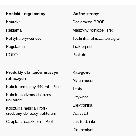
Kontakt i regulaminy
Ważne strony:
Kontakt
Docieracze PROFI
Reklama
Maszyny rolnicze TPR
Polityka prywatności
Technika rolnicza top agrar
Regulamin
Traktorpool
RODO
Profi.de
Produkty dla fanów maszyn
Kategorie
rolniczych
Aktualności
Kubek termiczny 440 ml - Profi
Testy
Kubek Urodzony do jazdy
Używane
traktorem
Elektronika
Koszulka męska Profi -
urodzony do jazdy traktorem
Warsztat
Czapka z daszkiem – Profi
Jak to działa
Dla młodych