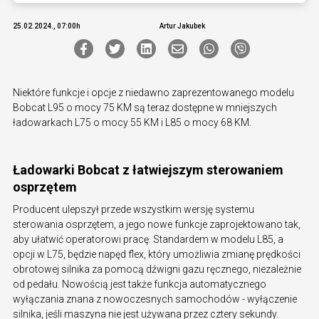
25.02.2024., 07:00h
Artur Jakubek
Niektóre funkcje i opcje z niedawno zaprezentowanego modelu
Bobcat L95 o mocy 75 KM są teraz dostępne w mniejszych
ładowarkach L75 o mocy 55 KM i L85 o mocy 68 KM.
Ładowarki Bobcat z łatwiejszym sterowaniem
osprzętem
Producent ulepszył przede wszystkim wersję systemu
sterowania osprzętem, a jego nowe funkcje zaprojektowano tak,
aby ułatwić operatorowi pracę. Standardem w modelu L85, a
opcji w L75, będzie napęd flex, który umożliwia zmianę prędkości
obrotowej silnika za pomocą dźwigni gazu ręcznego, niezależnie
od pedału. Nowością jest także funkcja automatycznego
wyłączania znana z nowoczesnych samochodów - wyłączenie
silnika, jeśli maszyna nie jest używana przez cztery sekundy.