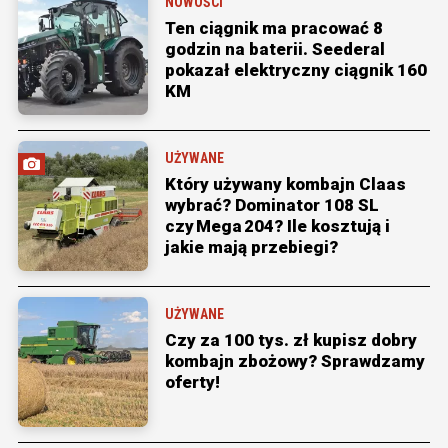
NOWOŚCI
Ten ciągnik ma pracować 8
godzin na baterii. Seederal
pokazał elektryczny ciągnik 160
KM
UŻYWANE
Który używany kombajn Claas
wybrać? Dominator 108 SL
czy Mega 204? Ile kosztują i
jakie mają przebiegi?
UŻYWANE
Czy za 100 tys. zł kupisz dobry
kombajn zbożowy? Sprawdzamy
oferty!