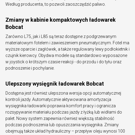
Według producenta, to pozwoli zaoszczędzić paliwo.
Zmiany w kabinie kompaktowych ładowarek
Bobcat
Zarówno L75, jak i L85 są teraz dostępne z podgrzewanym
materiałowym fotelem i zawieszeniem pneumatycznym. Fotel ma
wyższe oparcie i zagłówek, a także regulowany lewy podłokietnik i
czujnik kierowcy. Obydwa modele są standardowo wyposażone
w joystick o krótszym czasie reakcji - do przodu i do tyłu oraz
podnoszenie i pochylanie.
Ulepszony wysięgnik ładowarek Bobcat
Dostępna jest również ulepszona wersja opcji automatycznej
kontroli jazdy. Automatycznie aktywowana amortyzacja
wysięgnika ładowarki poprawia komfort pracy i ogranicza
rozsypywanie materiału podczas jazdy z łyżką lub widłami do
palet. Nowy system zapewnia również większą stabilność
podczas podnoszenia lub opuszczania wysięgnika. Zmiany
obejmują także układ hydrauliczny – przepływ oleju wynosi 100