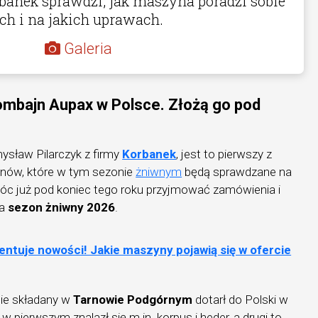
rbanek sprawdzi, jak maszyna poradzi sobie
h i na jakich uprawach.
Galeria
ombajn Aupax w Polsce. Złożą go pod
ysław Pilarczyk z firmy
Korbanek
, jest to pierwszy z
ów, które w tym sezonie
żniwnym
będą sprawdzane na
móc już pod koniec tego roku przyjmować zamówienia i
na
sezon żniwny 2026
.
entuje nowości! Jakie maszyny pojawią się w ofercie
śnie składany w
Tarnowie Podgórnym
dotarł do Polski w
 pierwszym znalazł się m.in. korpus i heder, a drugi to