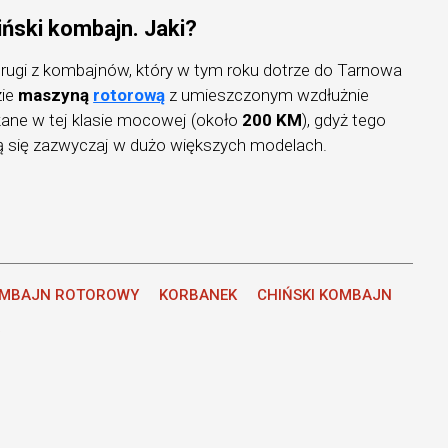
iński kombajn. Jaki?
drugi z kombajnów, który w tym roku dotrze do Tarnowa
zie
maszyną
rotorową
z umieszczonym wzdłużnie
kane w tej klasie mocowej (około
200 KM
), gdyż tego
ją się zazwyczaj w dużo większych modelach.
MBAJN ROTOROWY
KORBANEK
CHIŃSKI KOMBAJN
A