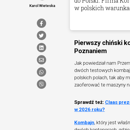
do Polski. Firma Ko
Karol Wieteska
w polskich warunkac
Pierwszy chiński k
Poznaniem
Jak powiedział nam Przem
dwóch testowych kombajn
polskich polach, tak aby 
zaoferować te maszyny 
Sprawdź też:
Claas prez
w 2026 roku?
Kombajn
, który jest wła
dwóch kontenerach, gdzie w