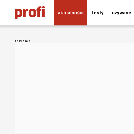
aktualności
testy
używane