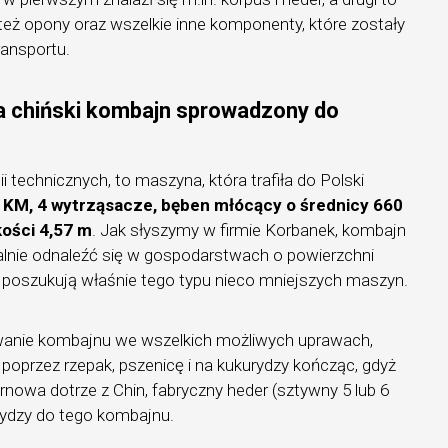
też opony oraz wszelkie inne komponenty, które zostały
ansportu.
a chiński kombajn sprowadzony do
 technicznych, to maszyna, która trafiła do Polski
 KM, 4 wytrząsacze, bęben młócący o średnicy 660
ości 4,57 m
. Jak słyszymy w firmie Korbanek, kombajn
alnie odnaleźć się w gospodarstwach o powierzchni
e poszukują właśnie tego typu nieco mniejszych maszyn.
wanie kombajnu we wszelkich możliwych uprawach,
 poprzez rzepak, pszenicę i na kukurydzy kończąc, gdyż
rnowa dotrze z Chin, fabryczny heder (sztywny 5 lub 6
ydzy do tego kombajnu.