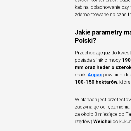
kabina, oblachowanie czy 
zdemontowane na czas tr
Jakie parametry m
Polski?
Przechodząc już do kwestii
posiada silnik o mocy
190
mm oraz heder o szerok
marki
Aupax
powinien ide
100-150 hektarów
, któr
W planach jest przetesto
zaczynając od jęczmienia,
za około 3 miesiące do Ta
rzędów)
Weichai
do kukur