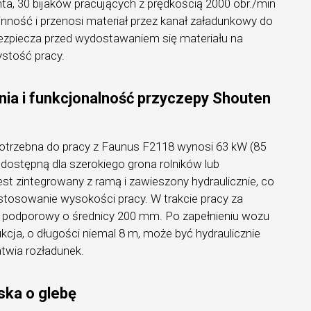
a, 30 bijaków pracujących z prędkością 2000 obr./min
linność i przenosi materiał przez kanał załadunkowy do
zpiecza przed wydostawaniem się materiału na
ystość pracy.
ia i funkcjonalność przyczepy Shouten
otrzebna do pracy z Faunus F2118 wynosi 63 kW (85
dostępną dla szerokiego grona rolników lub
t zintegrowany z ramą i zawieszony hydraulicznie, co
stosowanie wysokości pracy. W trakcie pracy za
podporowy o średnicy 200 mm. Po zapełnieniu wozu
kcja, o długości niemal 8 m, może być hydraulicznie
atwia rozładunek.
ska o glebę