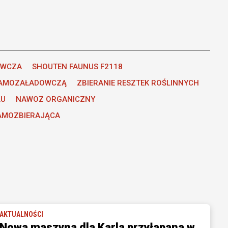
OWCZA
SHOUTEN FAUNUS F2118
SAMOZAŁADOWCZĄ
ZBIERANIE RESZTEK ROŚLINNYCH
LU
NAWOZ ORGANICZNY
AMOZBIERAJĄCA
AKTUALNOŚCI
Nowa maszyna dla Karla przyłapana w