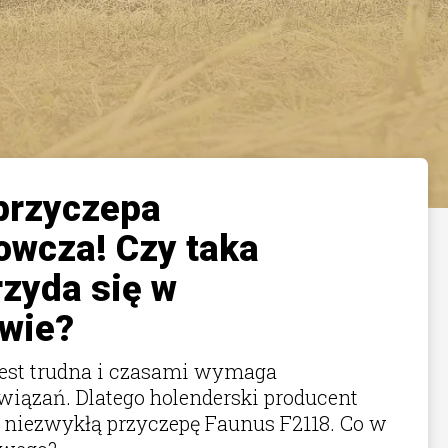
przyczepa
wcza! Czy taka
zyda się w
wie?
jest trudna i czasami wymaga
iązań. Dlatego holenderski producent
 niezwykłą przyczepę Faunus F2118. Co w