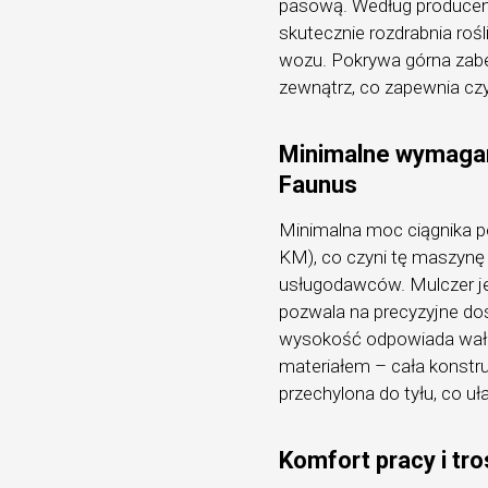
pasową. Według producent
skutecznie rozdrabnia roś
wozu. Pokrywa górna zabe
zewnątrz, co zapewnia cz
Minimalne wymagan
Faunus
Minimalna moc ciągnika p
KM), co czyni tę maszynę 
usługodawców. Mulczer jes
pozwala na precyzyjne do
wysokość odpowiada wał 
materiałem – cała konstru
przechylona do tyłu, co uł
Komfort pracy i tro