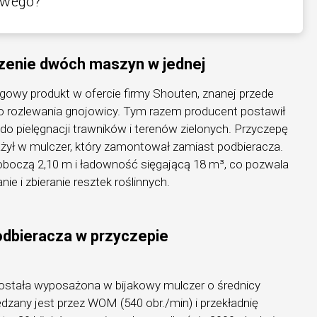
owego?
zenie dwóch maszyn w jednej
gowy produkt w ofercie firmy Shouten, znanej przede
do rozlewania gnojowicy. Tym razem producent postawił
do pielęgnacji trawników i terenów zielonych. Przyczepę
ł w mulczer, który zamontował zamiast podbieracza.
boczą 2,10 m i ładowność sięgającą 18 m³, co pozwala
e i zbieranie resztek roślinnych.
odbieracza w przyczepie
stała wyposażona w bijakowy mulczer o średnicy
dzany jest przez WOM (540 obr./min) i przekładnię