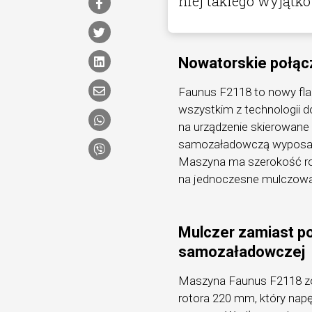
niej takiego wyjątk
Nowatorskie połąc
Faunus F2118 to nowy fla
wszystkim z technologii 
na urządzenie skierowane 
samozaładowczą wyposaży
Maszyna ma szerokość ro
na jednoczesne mulczowani
Mulczer zamiast p
samozaładowczej
Maszyna Faunus F2118 zo
rotora 220 mm, który napę