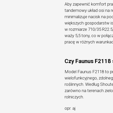
Aby zapewnić komfort pra
tandemowy układ osi na re
minimalizuje nacisk na po
większych gospodarstw is
w rozmiarze 710/35 R22.5
waży 5,5 tony, co w połąc
pracę w różnych warunka
Czy Faunus F2118 
Model Faunus F2118 to pr
wielofunkcyjnego, zdolneg
roślinnych. Według Shout
zarówno na terenach ziel
rolniczych.
opr. aj