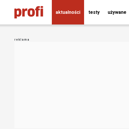
aktualności
testy
używane