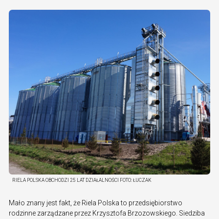
RIELA POLSKA OBCHODZI 25 LAT DZIAŁALNOŚCI
FOTO:
ŁUCZAK
Mało znany jest fakt, że Riela Polska to przedsiębiorstwo
rodzinne zarządzane przez Krzysztofa Brzozowskiego. Siedziba