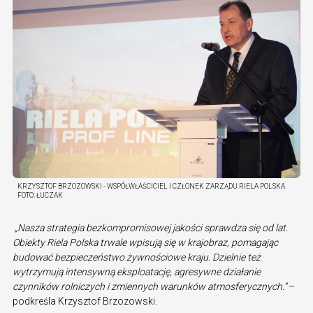
KRZYSZTOF BRZOZOWSKI - WSPÓŁWŁAŚCICIEL I CZŁONEK ZARZĄDU RIELA POLSKA.
FOTO:
ŁUCZAK
„Nasza strategia bezkompromisowej jakości sprawdza się od lat.
Obiekty Riela Polska trwale wpisują się w krajobraz, pomagając
budować bezpieczeństwo żywnościowe kraju. Dzielnie też
wytrzymują intensywną eksploatację, agresywne działanie
czynników rolniczych i zmiennych warunków atmosferycznych.”
–
podkreśla Krzysztof Brzozowski.