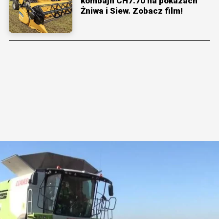
kombajn CH7.70 na pokazach
Żniwa i Siew. Zobacz film!