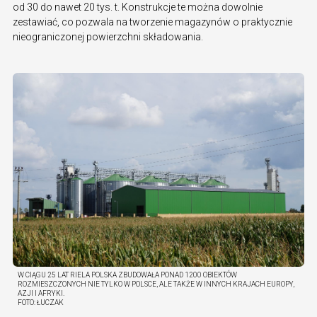
od 30 do nawet 20 tys. t. Konstrukcje te można dowolnie
zestawiać, co pozwala na tworzenie magazynów o praktycznie
nieograniczonej powierzchni składowania.
W CIĄGU 25 LAT RIELA POLSKA ZBUDOWAŁA PONAD 1200 OBIEKTÓW
ROZMIESZCZONYCH NIE TYLKO W POLSCE, ALE TAKŻE W INNYCH KRAJACH EUROPY,
AZJI I AFRYKI.
FOTO:
ŁUCZAK