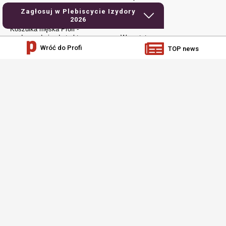
Kubek Urodzony do jazdy
Używane
Zagłosuj w Plebiscycie Izydory
traktorem
2026
Elektronika
Koszulka męska Profi -
urodzony do jazdy traktorem
Warsztat
Wróć do Profi
TOP news
Czapka z daszkiem – Profi
Jak to działa
Dla młodych
Prenumerata
social media