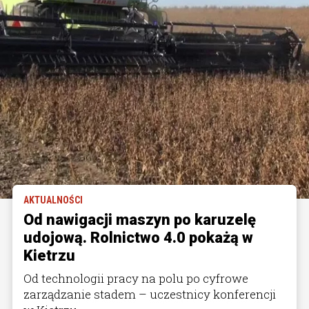
AKTUALNOŚCI
Od nawigacji maszyn po karuzelę
udojową. Rolnictwo 4.0 pokażą w
Kietrzu
Od technologii pracy na polu po cyfrowe
zarządzanie stadem – uczestnicy konferencji