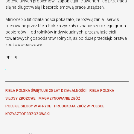
potencjalnych problemów i zapobieganie awariom, co przekłada
się na długotrwałą i bezproblemową pracę urządzeń.
Minione 25 lat działalności pokazało, że rozwiązania i serwis
oferowane przez Riela Polska zyskały uznanie szerokiego grona
odbiorców – od rolników indywidualnych, przez właścicieli
towarowych gospodarstw rolnych, aż po duże przedsiębiorstwa
zbożowo-paszowe.
opr. aj
RIELA POLSKA ŚWIĘTUJE 25 LAT DZIAŁALNOŚCI
RIELA POLSKA
SILOSY ZBOŻOWE
MAGAZYNOWANIE ZBÓŻ
POLSKIE SILOSY W AFRYCE
PRODUKCJA ZBÓŻ W POLSCE
KRZYSZTOF BRZOZOWSKI