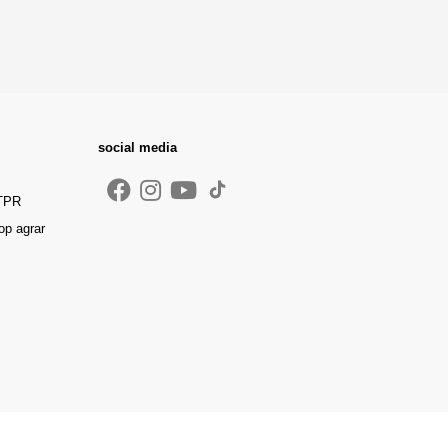
social media
 TPR
op agrar