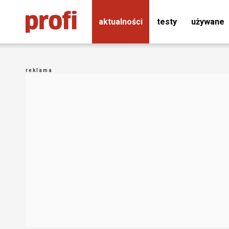
aktualności
testy
używane