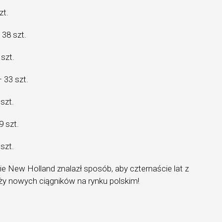
zt.
38 szt.
szt.
 33 szt.
szt.
 szt.
szt.
ie New Holland znalazł sposób, aby czternaście lat z
ży nowych ciągników na rynku polskim!