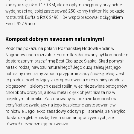
zaczyna się już od 170 KM, ale do optymalnej pracy przy pełnej
wydajności najlepiej zastosować 250-konny traktor. Na pokazie
rozrzutnik Buffalo RXX 2490 HD+ współpracował z ciągnikiem
Fendt 927 Vario.
Kompost dobrym nawozem naturalnym!
Podczas pokazu na polach Poznańskiej Hodowli Roślin w
Nagradowicach rozrzutnik Euromilk załadowany był kompostem
dostarczonym przez firmę Best-Eko aż ze Śląska. Skąd pomysł
na taki rodzaj nawozu naturalnego? Jego dużą zaletą jest jego
naturalny i neutralny zapach przypominający ściółkę leśną. Jest
to produkt pochodzący z kompostowania mieszaniny osadu z
biogazowni i zielonych części roślin, więc nie zawiera patogenów
chorobotwórczych, a ilość metali ciężkich jest niższa niż w
niejednym oborniku. Zastosowany na pokazie kompost ma
certyfikat pozwalający na jego bezpieczne zastosowanie w
rolnictwie. Jego lekko zasadowy odczyn pH sprawia, że nie tylko
dostarcza glebie niezbędnych substancji odżywczych, ale
również nieznacznie ją odkwasza.