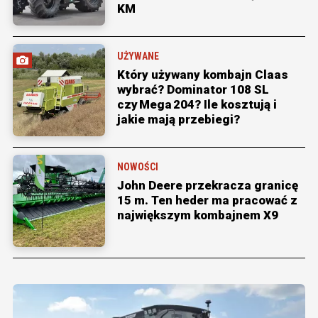
KM
UŻYWANE
Który używany kombajn Claas
wybrać? Dominator 108 SL
czy Mega 204? Ile kosztują i
jakie mają przebiegi?
NOWOŚCI
John Deere przekracza granicę
15 m. Ten heder ma pracować z
największym kombajnem X9