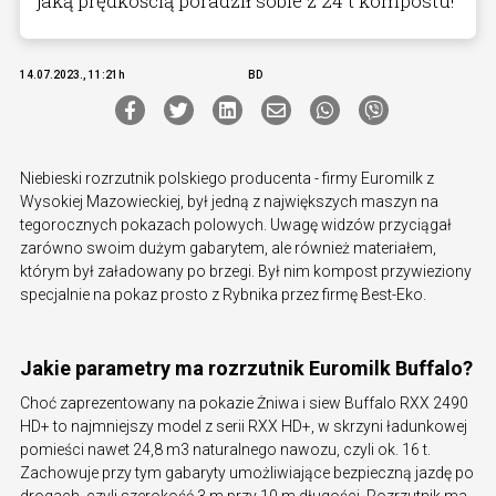
jaką prędkością poradził sobie z 24 t kompostu!
14.07.2023., 11:21h
BD
Niebieski rozrzutnik polskiego producenta - firmy Euromilk z
Wysokiej Mazowieckiej, był jedną z największych maszyn na
tegorocznych pokazach polowych. Uwagę widzów przyciągał
zarówno swoim dużym gabarytem, ale również materiałem,
którym był załadowany po brzegi. Był nim kompost przywieziony
specjalnie na pokaz prosto z Rybnika przez firmę Best-Eko.
Jakie parametry ma rozrzutnik Euromilk Buffalo?
Choć zaprezentowany na pokazie Żniwa i siew Buffalo RXX 2490
HD+ to najmniejszy model z serii RXX HD+, w skrzyni ładunkowej
pomieści nawet 24,8 m3 naturalnego nawozu, czyli ok. 16 t.
Zachowuje przy tym gabaryty umożliwiające bezpieczną jazdę po
drogach, czyli szerokość 3 m przy 10 m długości. Rozrzutnik ma