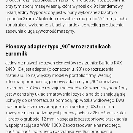
przy tym sporą masę własną, która wynosi ok. 9 t i tandemowy
układ jezdny. Wyposażony jest w burty wykonane z blachy o
grubości 3 mm. Z kolei dno rozrzutnika ma grubość 4 mm, a cała
konstrukcja wykonano z blachy Hardox, co według producenta
zapewnia długą żywotność maszyny.
Pionowy adapter typu „90” w rozrzutnikach
Euromilk
Jednym z najważniejszych elementów rozrzutnika Buffalo RXX
2490 HD+ jest adapter (o oznaczeniu „90”) do rozrzucania
materiału. To największy model w portfolio firmy. Według
informacji producenta, pionowy adapter typu „90” umożliwia
rozrzucanie różnego rodzaju materiałów. Co ważne, wyposażony
jest w centralny układ smarowania łożysk, a na dole znajdują się
uchwyty do demontażu za pomocą, np. wózka widłowego. Dwa
poziome talerze rozrzucające mają średnicę 1080 mm i na
każdym z nich osadzony jest pionowy bęben z 25 nożami ze stali
Hardox o grubości 12 mm. Napędza je bezstopniowa przekładnia
współpracująca z WOM 1000. Zapotrzebowanie na moc tego,
bądź co bądź, potężnego rozrzutnika, według producenta