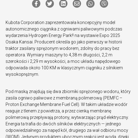
Kubota Corporation zaprezentowała koncepcyjny model
autonomicznego ciągnika z ogniwami paliwowymi podczas
wydarzenia Hydrogen Energy Park!! na wystawie Expo 2025
Osaka Kansai. Producent określa go jako pierwszy w historii
traktor zasilany sprężonym wodorem, zdolny do pracy bez
operatora. Wymiary maszyny to 4,38 m długości, 2,2 m
szerokości i 2,29 m wysokości, a moc układu napędowego
odpowiada około 100 KM w klasycznym ciągniku z silnikiem
wysokoprężnym.
Pod maską znajdują się dwa zbiorniki sprężonego wodoru, który
zasila ogniwo paliwowe z membraną polimerową (PEMFC –
Proton Exchange Membrane Fuel Cell). W takim układzie wodór
reaguje z tlenem z powietrza, a przez cienką membranę
polimerową przepływają protony, wytwarzając prąd elektryczny.
Energia ta trafia do dwóch silników elektrycznych — jednego
odpowiedzialnego za napęd kół, drugiego za wał odbioru mocy
(WOM). Jedynym produktem ubocznym reakcji jest woda, dzięki