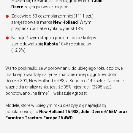
złożyła się rejestracja 1164 ciągników firma
John
Deere
zajęła pierwsze miejsce.
Zaledwie o 53 egzemplarze mniej (1111 szt.)
zarejestrowała marka
New Holland
. W tym
przypadku udział w rynku wyniósł 13%.
Na najniższym stopniu podium po raz kolejny
zameldowała się
Kubota
1046 rejestracjami
(12,3%).
Warto podkreślić, że w porównaniu do ubiegłego roku czołowe
marki wprowadziły na rynek znacznie mniej ciągników: John
Deere o 391, New Holland o 683, a Kubota o 149 sztuk. Nie mniej
ważne dla analizy rynku jest, że 35% rejestracji (2995 szt.)
odnotowano „na firmę” – wskazuje Agroset.
Modele, które w ubiegłym roku cieszyły się największą
popularnością, to
New Holland T5.90S, John Deere 6155M oraz
Farmtrac Tractors Europe 26 4WD
.