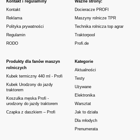
Kontakt i regulaminy
Ważne strony:
Kontakt
Docieracze PROFI
Reklama
Maszyny rolnicze TPR
Polityka prywatności
Technika rolnicza top agrar
Regulamin
Traktorpool
RODO
Profi.de
Produkty dla fanów maszyn
Kategorie
rolniczych
Aktualności
Kubek termiczny 440 ml - Profi
Testy
Kubek Urodzony do jazdy
Używane
traktorem
Elektronika
Koszulka męska Profi -
urodzony do jazdy traktorem
Warsztat
Czapka z daszkiem – Profi
Jak to działa
Dla młodych
Prenumerata