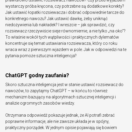
prawidłowo ustawić rozsiewacz nawozów? Czy przed wyjazdem
wystarczy próba kręcona, czy potrzebne są dodatkowe korekty?
Jak ustawić łopatki rozsiewacza i dobrać odpowiednie tarcze do
konkretnego nawozu? Jak ustawić dawkę, żeby uniknąć
niedożywienia lub nakładek? I wreszcie – jak sprawdzić, czy
rozsiewacz rzeczywiście sieje równomiernie, a nie tylko „na oko”?
To właśnie wokół tych wątpliwości i praktycznych dylematów
koncentruje się temat ustawiania rozsiewacza, który co roku
wraca wraz z pierwszym wjazdem w pole. Jak w odpowiedzi na te
pytania pomoże sztuczna inteligencja?
ChatGPT godny zaufania?
Skoro sztuczna inteligencja jest w stanie ustawić rozsiewacz do
nawozów, to zapytajmy ChatGPT – w końcu to również
mechanizm bazujący na algorytmach sztucznej inteligencji i
analizie ogromnych zasobów wiedzy.
Otrzymana odpowiedź pokazuje jednak, że AI potrafi zebrać
poprawne informacje, ale nie zawsze układa je w spójny,
praktyczny porządek. W jednym opisie pojawiają się bowiem