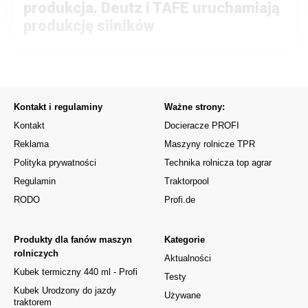
produkcja. Deutz i TAFE uruchamiają
produkcję silników
Kontakt i regulaminy
Ważne strony:
Kontakt
Docieracze PROFI
Reklama
Maszyny rolnicze TPR
Polityka prywatności
Technika rolnicza top agrar
Regulamin
Traktorpool
RODO
Profi.de
Produkty dla fanów maszyn
Kategorie
rolniczych
Aktualności
Kubek termiczny 440 ml - Profi
Testy
Kubek Urodzony do jazdy
Używane
traktorem