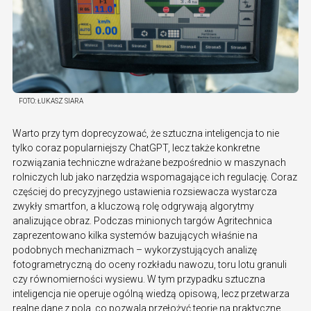
FOTO:
ŁUKASZ SIARA
Warto przy tym doprecyzować, że sztuczna inteligencja to nie
tylko coraz popularniejszy ChatGPT, lecz także konkretne
rozwiązania techniczne wdrażane bezpośrednio w maszynach
rolniczych lub jako narzędzia wspomagające ich regulację. Coraz
częściej do precyzyjnego ustawienia rozsiewacza wystarcza
zwykły smartfon, a kluczową rolę odgrywają algorytmy
analizujące obraz. Podczas minionych targów Agritechnica
zaprezentowano kilka systemów bazujących właśnie na
podobnych mechanizmach – wykorzystujących analizę
fotogrametryczną do oceny rozkładu nawozu, toru lotu granuli
czy równomierności wysiewu. W tym przypadku sztuczna
inteligencja nie operuje ogólną wiedzą opisową, lecz przetwarza
realne dane z pola, co pozwala przełożyć teorię na praktyczne,