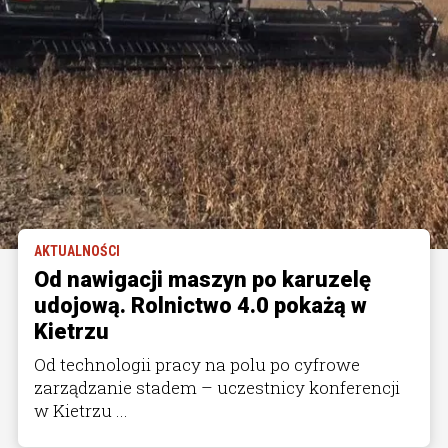
AKTUALNOŚCI
Od nawigacji maszyn po karuzelę
udojową. Rolnictwo 4.0 pokażą w
Kietrzu
Od technologii pracy na polu po cyfrowe
zarządzanie stadem – uczestnicy konferencji
w Kietrzu ...