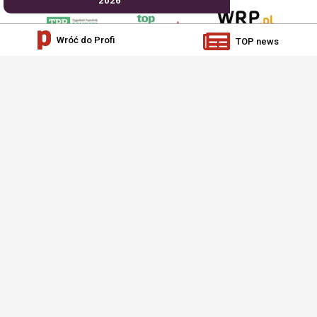
2026
Wróć do Profi
TOP news
AgroHorti Media Sp. z o.o. ul. Metalowa 5, 60-118 Poznań. Akta rejestrowe
przechowywane w Sądzie Rejonowym Poznań - Nowe Miasto i Wilda w Poznaniu,
VIII Wydziale Gospodarczym, KRS 0001116269, NIP 7792573719, REGON