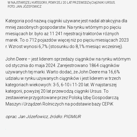
W NAJSTARSZEJ KATEGORII, POWYŻEJ 20 LAT PRZEWODZĄ CIĄGNIKI URSUS.
FOTO:
JAN JÓZEFOWICZ
Kategoria pod nazwą ciągniki używane jest nadal atrakcyjna dla
mniej zasobnych gospodarstw. Na rynku wtórnym po pięciu
miesiącach br. było aż 11 241 rejestracji traktorów różnych
marek. To o 712 pojazdów więcej niż po pięciu miesiącach 2023
r. Wzrost wynosi 6,7% (stosunku do 8,1% miesiąc wcześniej).
John Deere – jest liderem sprzedaży ciągników na rynku wtórnym
od stycznia do maja 2024. Zarejestrowano 1864 ciągników
używanych tej marki. Warto dodać, że John Deere ma 16,6%
udziału w rynku używanych ciągników i jest liderem w trzech
kategoriach wiekowych: 3-5, 6-10 i 11-20 lat. W najstarszej
kategorii, powyżej 20 lat przewodzą ciągniki Ursus. To
zestawienie przygotowane przez Polską Izbę Gospodarczą
Maszyn i Urządzeń Rolniczych na podstawie bazy CEPiK
oprac. Jan Józefowicz, źródło: PIGMiUR