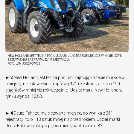
NEW HOLLAND JEST TEŻ NA PODIUM, ZAJMUJĄC TRZECIE MIEJSCE W NINIEJSZYM
ZESTAWIENIU ZA SPRAWĄ 421 REJESTRACJI.
FOTO:
JAN JÓZEFOWICZ
► 3
New Holland jest też na podium, zajmując trzecie miejsce w
niniejszym zestawieniu za sprawą 421 rejestracji, ale to o 190
ciągników mniej niż rok wcześniej. Udział marki New Holland w
rynku wynosi 12,8%.
► 4
Deutz-Fahr zajmuje czwarte miejsce, co wynika z 261
rejestracji, to o 113 sztuk mniej niż przed rokiem. Udział marki
Deutz-Fahr w rynku po pięciu miesiącach roku to 8%.