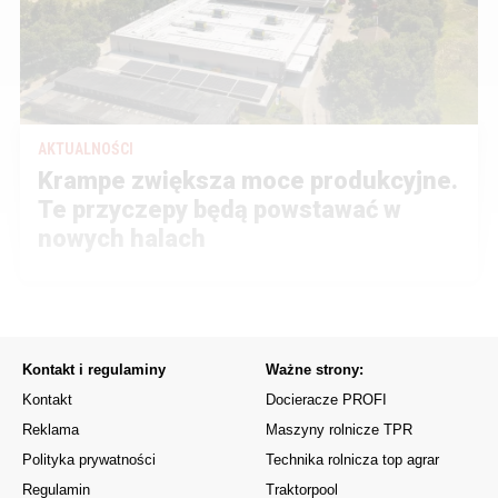
AKTUALNOŚCI
Krampe zwiększa moce produkcyjne.
Te przyczepy będą powstawać w
nowych halach
Kontakt i regulaminy
Ważne strony:
Kontakt
Docieracze PROFI
Reklama
Maszyny rolnicze TPR
Polityka prywatności
Technika rolnicza top agrar
Regulamin
Traktorpool