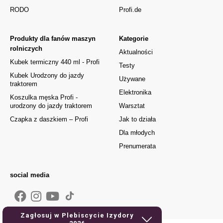
RODO
Profi.de
Produkty dla fanów maszyn
Kategorie
rolniczych
Aktualności
Kubek termiczny 440 ml - Profi
Testy
Kubek Urodzony do jazdy
Używane
traktorem
Elektronika
Koszulka męska Profi -
urodzony do jazdy traktorem
Warsztat
Czapka z daszkiem – Profi
Jak to działa
Dla młodych
Prenumerata
social media
Zagłosuj w Plebiscycie Izydory