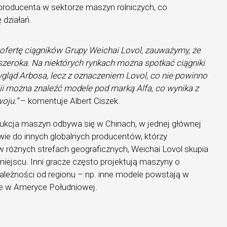
 producenta w sektorze maszyn rolniczych, co
 działań.
 ofertę ciągników Grupy Weichai Lovol, zauważymy, że
szeroka. Na niektórych rynkach można spotkać ciągniki
ląd Arbosa, lecz z oznaczeniem Lovol, co nie powinno
lii można znaleźć modele pod marką Alfa, co wynika z
woju.”
– komentuje Albert Ciszek.
ukcja maszyn odbywa się w Chinach, w jednej głównej
twie do innych globalnych producentów, którzy
 w różnych strefach geograficznych, Weichai Lovol skupia
iejscu. Inni gracze często projektują maszyny o
leżności od regionu – np. inne modele powstają w
nne w Ameryce Południowej.