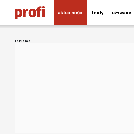
aktualności
testy
używane