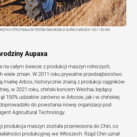
WSZYCH OTRZYMAŁA DO TESTÓW DWA MODELE AUPAX O MOCACH 100 I 130 KM.
narodziny Aupaxa
a na całym świecie z produkcji maszyn rolniczych,
ch wiele zmian. W 2011 roku prywatne przedsiębiorstwo
 markę Arbos, historycznie znaną z produkcji ciągników
óźniej, w 2021 roku, chiński koncern Weichai, będący
ął 100% udziałów zarówno w Arbosie, jak i w chińskiej
 doprowadziło do powstania nowej organizacji pod
igent Agricultural Technology.
i produkcja maszyn została przeniesiona do Chin, co
ałalności produkcyjnej we Włoszech. Rząd Chin uznał