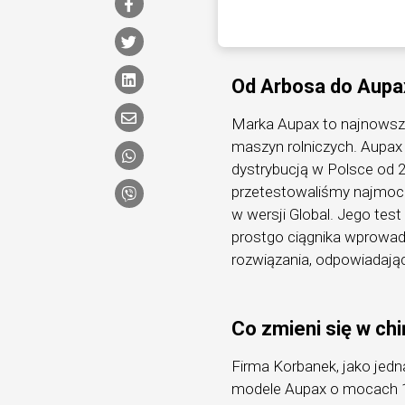
Od Arbosa do Aupax
Marka Aupax to najnowszy
maszyn rolniczych. Aupax
dystrybucją w Polsce od 2
przetestowaliśmy najmoc
w wersji Global. Jego tes
prostgo ciągnika wprowad
rozwiązania, odpowiadają
Co zmieni się w ch
Firma Korbanek, jako jedn
modele Aupax o mocach 10