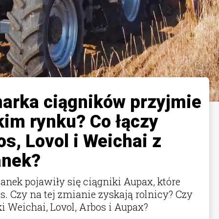
arka ciągników przyjmie
kim rynku? Co łączy
s, Lovol i Weichai z
anek?
anek pojawiły się ciągniki Aupax, które
s. Czy na tej zmianie zyskają rolnicy? Czy
i Weichai, Lovol, Arbos i Aupax?