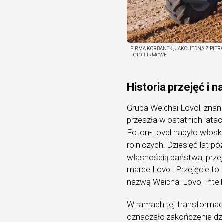
FIRMA KORBANEK, JAKO JEDNA Z PIER
FOTO:
FIRMOWE
Historia przejęć i 
Grupa Weichai Lovol, znan
przeszła w ostatnich lata
Foton-Lovol nabyło włoską
rolniczych. Dziesięć lat p
własnością państwa, przej
marce Lovol. Przejęcie to
nazwą Weichai Lovol Intell
W ramach tej transformacj
oznaczało zakończenie dzi