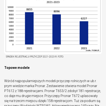
SPADEK REJESTRACJI PRZYCZEP 2021-2023 R.
FOTO:
Topowe modele
Wśród najpopularniejszych modeli przyczep rolniczych w ub.r.
prym wiedzie marka Pronar. Zestawienie otwiera model Pronar
PT612 z 188 rejestracjami. Pronar T653/2 zdobył 181 rejestracje,
co daje mu drugie miejsce. Przyczepy Pronar T672 uplasowały
się na trzecim miejscu dzięki 158 rejestracjom. Tuż za podium są
przyczepy Wodziński WTP1W1, które rejestrowano 149 razy. Na