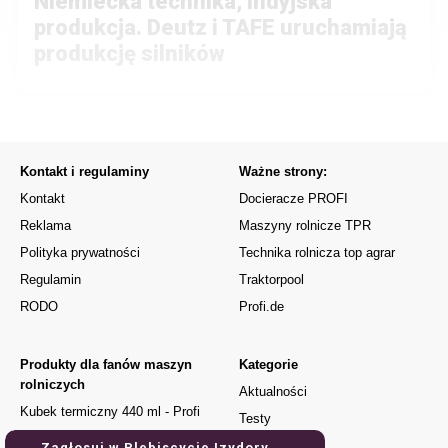
Niemiecka technika, indyjska
produkcja. Deutz i TAFE uruchamiają
produkcję silników
Kontakt i regulaminy
Ważne strony:
Kontakt
Docieracze PROFI
Reklama
Maszyny rolnicze TPR
Polityka prywatności
Technika rolnicza top agrar
Regulamin
Traktorpool
RODO
Profi.de
Produkty dla fanów maszyn
Kategorie
rolniczych
Aktualności
Kubek termiczny 440 ml - Profi
Testy
Kubek Urodzony do jazdy
Używane
Zagłosuj w Plebiscycie Izydory