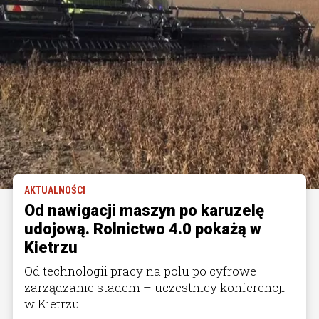
AKTUALNOŚCI
Od nawigacji maszyn po karuzelę
udojową. Rolnictwo 4.0 pokażą w
Kietrzu
Od technologii pracy na polu po cyfrowe
zarządzanie stadem – uczestnicy konferencji
w Kietrzu ...