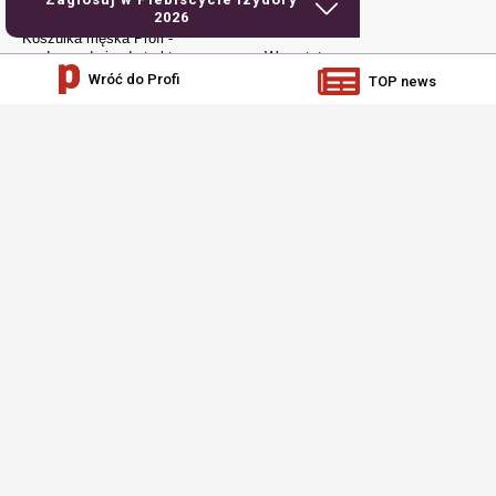
traktorem
2026
Elektronika
Koszulka męska Profi -
urodzony do jazdy traktorem
Warsztat
Wróć do Profi
TOP news
Czapka z daszkiem – Profi
Jak to działa
Dla młodych
Prenumerata
social media