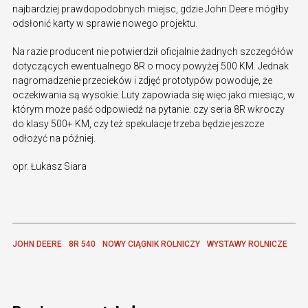
najbardziej prawdopodobnych miejsc, gdzie John Deere mógłby
odsłonić karty w sprawie nowego projektu.
Na razie producent nie potwierdził oficjalnie żadnych szczegółów
dotyczących ewentualnego 8R o mocy powyżej 500 KM. Jednak
nagromadzenie przecieków i zdjęć prototypów powoduje, że
oczekiwania są wysokie. Luty zapowiada się więc jako miesiąc, w
którym może paść odpowiedź na pytanie: czy seria 8R wkroczy
do klasy 500+ KM, czy też spekulacje trzeba będzie jeszcze
odłożyć na później.
opr. Łukasz Siara
JOHN DEERE
8R 540
NOWY CIĄGNIK ROLNICZY
WYSTAWY ROLNICZE