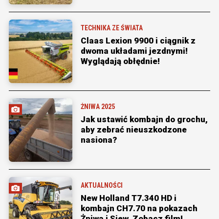
TECHNIKA ZE ŚWIATA
Claas Lexion 9900 i ciągnik z
dwoma układami jezdnymi!
Wyglądają obłędnie!
ŻNIWA 2025
Jak ustawić kombajn do grochu,
aby zebrać nieuszkodzone
nasiona?
AKTUALNOŚCI
New Holland T7.340 HD i
kombajn CH7.70 na pokazach
Żniwa i Siew. Zobacz film!