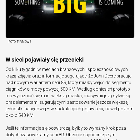
FOTO:
FIRMOWE
W sieci pojawiały się przecieki
Od kilku tygodni w mediach branżowych i społecznościowych
krążą zdjęcia oraz informacje sugerujące, że John Deere pracuje
nad nowym wariantem serii 8R, który miałby wejść do segmentu
ciągników o mocy powyżej 500 KM. Według doniesień prototyp
ma wyróżniać się m.in. większą maską, masywniejszą sylwetką
oraz elementami sugerującymi zastosowanie jeszcze większej
jednostki napędowej – w spekulacjach pojawia się nawet poziom
około 540 KM.
Jeśli te informacje się potwierdzą, byłby to wyraźny krok poza
dotychczasowe ramy serii 8R. Obecnie najmocniejszym