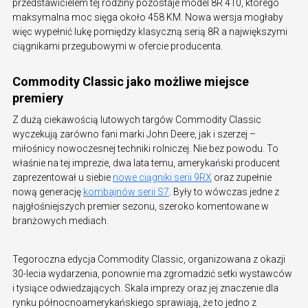
przedstawicielem tej rodziny pozostaje model 8R 410, którego
maksymalna moc sięga około 458 KM. Nowa wersja mogłaby
więc wypełnić lukę pomiędzy klasyczną serią 8R a największymi
ciągnikami przegubowymi w ofercie producenta.
Commodity Classic jako możliwe miejsce
premiery
Z dużą ciekawością lutowych targów Commodity Classic
wyczekują zarówno fani marki John Deere, jak i szerzej –
miłośnicy nowoczesnej techniki rolniczej. Nie bez powodu. To
właśnie na tej imprezie, dwa lata temu, amerykański producent
zaprezentował u siebie
nowe ciągniki serii 9RX
oraz zupełnie
nową generację
kombajnów serii S7
. Były to wówczas jedne z
najgłośniejszych premier sezonu, szeroko komentowane w
branżowych mediach.
Tegoroczna edycja Commodity Classic, organizowana z okazji
30-lecia wydarzenia, ponownie ma zgromadzić setki wystawców
i tysiące odwiedzających. Skala imprezy oraz jej znaczenie dla
rynku północnoamerykańskiego sprawiają, że to jedno z