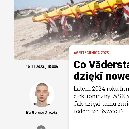
AGRITECHNICA 2023
Co Vädersta
10.11.2023., 15:00h
dzięki now
Latem 2024 roku fi
elektroniczny WSX 
Jak dzięki temu zm
rodem ze Szwecji?
Bartłomiej Dróżdż