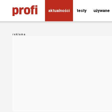
aktualności
testy
używane