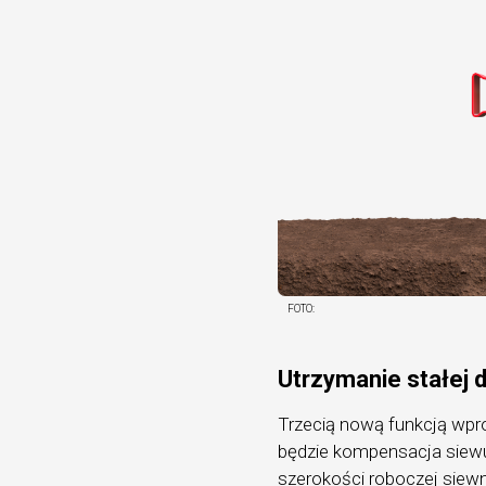
FOTO:
Utrzymanie stałej 
Trzecią nową funkcją wp
będzie kompensacja siewu
szerokości roboczej siew