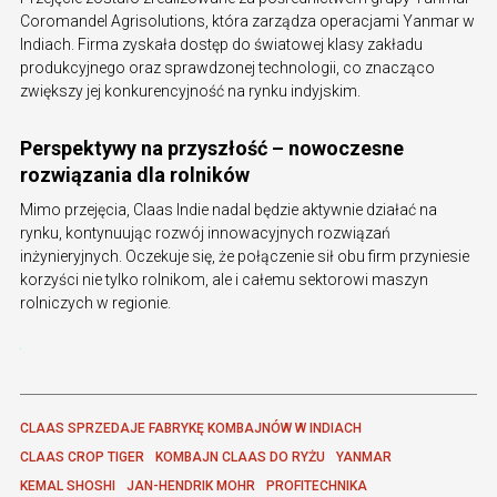
Coromandel Agrisolutions, która zarządza operacjami Yanmar w
Indiach. Firma zyskała dostęp do światowej klasy zakładu
produkcyjnego oraz sprawdzonej technologii, co znacząco
zwiększy jej konkurencyjność na rynku indyjskim.
Perspektywy na przyszłość – nowoczesne
rozwiązania dla rolników
Mimo przejęcia, Claas Indie nadal będzie aktywnie działać na
rynku, kontynuując rozwój innowacyjnych rozwiązań
inżynieryjnych. Oczekuje się, że połączenie sił obu firm przyniesie
korzyści nie tylko rolnikom, ale i całemu sektorowi maszyn
rolniczych w regionie.
CLAAS SPRZEDAJE FABRYKĘ KOMBAJNÓW W INDIACH
CLAAS CROP TIGER
KOMBAJN CLAAS DO RYŻU
YANMAR
KEMAL SHOSHI
JAN-HENDRIK MOHR
PROFITECHNIKA