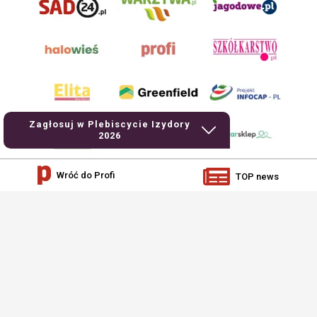
Zagłosuj w Plebiscycie Izydory
2026
Wróć do Profi
TOP news
AgroHorti Media Sp. z o.o. ul. Metalowa 5, 60-118 Poznań. Akta rejestrowe
przechowywane w Sądzie Rejonowym Poznań - Nowe Miasto i Wilda w Poznaniu,
VIII Wydziale Gospodarczym, KRS 0001116269, NIP 7792573719, REGON
529158846, kapitał zakładowy: 3.608.000 PLN.
Wszystkie prezentowane w ramach niniejszego portalu treści są własnością
AgroHorti Media Sp. z o.o, są zastrzeżone i chronione prawem autorskim,
kopiowanie i dalsze rozpowszechnianie treści jest zabronione. (art. 25 ust. 1 pkt