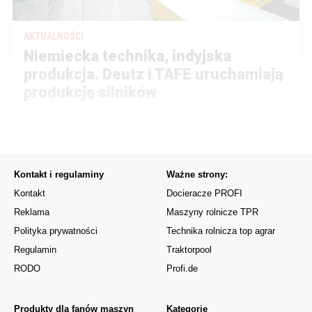
AKTUALNOŚCI
Niemiecka technika, indyjska
produkcja. Deutz i TAFE uruchamiają
produkcję silników
Kontakt i regulaminy
Ważne strony:
Kontakt
Docieracze PROFI
Reklama
Maszyny rolnicze TPR
Polityka prywatności
Technika rolnicza top agrar
Regulamin
Traktorpool
RODO
Profi.de
Produkty dla fanów maszyn
Kategorie