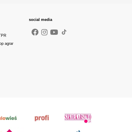
social media
 TPR
op agrar