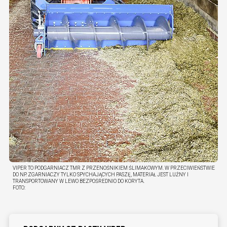
VIPER TO PODGARNIACZ TMR Z PRZENOŚNIKIEM ŚLIMAKOWYM. W PRZECIWIEŃSTWIE
DO NP. ZGARNIACZY TYLKO SPYCHAJĄCYCH PASZĘ, MATERIAŁ JEST LUŹNY I
TRANSPORTOWANY W LEWO BEZPOŚREDNIO DO KORYTA.
FOTO: