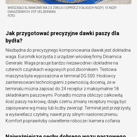
MIESZADŁO ŚLIMAKOWE MA 2,5 ZWOJU I (OPRÓCZ 9 DŁUGICH NOŻY) 15 NOŻY
GWIAZDOWYCH. FOT. VELDERMAN
FOTO:
Jak przygotować precyzyjne dawki paszy dla
bydła?
Niezbędna do precyzyjnego komponowania dawek jest dokładna
waga. Euromilk korzysta z urządzeń włoskiej firmy Dinamica
Generale. Waga pracuje bardzo niezawodnie i dokładnie na
czterech czujnikach wagowych pod zbiornikiem. Testowa
maszyna była wyposażona w terminal DG 500. Hodowcy
zainteresowani technologiami z pewnością docenią, że w
terminalu można zapisać do 24 receptur z maksymalnie 18
składnikami paszowymi. Ponadto można obliczyć całkowitą
ilość paszy na krowę, dzięki czemu zmiany receptury mogą być
zapisywane wg masy lub liczby zwierząt. Terminal jest przejrzysty,
a wyświetlacz czytelny, nawet przy silnym nasłonecznieniu.
Komfort poprawiłoby oświetlenie robocze i kamera cofania.
Najważniejsze cechy dobrego wozu paszowego