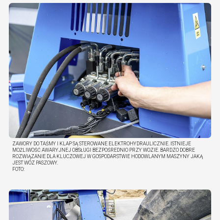
ZAWORY DO TAŚMY I KLAP SĄ STEROWANE ELEKTROHYDRAULICZNIE. ISTNIEJE
MOŻLIWOŚĆ AWARYJNEJ OBSŁUGI BEZPOŚREDNIO PRZY WOZIE. BARDZO DOBRE
ROZWIĄZANIE DLA KLUCZOWEJ W GOSPODARSTWIE HODOWLANYM MASZYNY JAKĄ
JEST WÓZ PASZOWY.
FOTO: