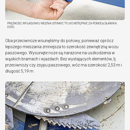
PRĘDKOŚĆ WYŁADUNKU MOŻNA USTAWIĆ TYLKO WSTĘPNIE ZA POMOCĄ DŁAWIKA.
FOTO:
Oba przeciwnoże wsunęliśmy do połowy, ponieważ oprócz
lepszego mieszania zmniejsza to szerokość zewnętrzną wozu
paszowego. Wysunięte noże są narażone na uszkodzenia w
wąskich bramach i wjazdach. Bez wystających elementów, tj.
przeciwnoży czy zsypu paszowego, wóz ma szerokość 2,53 m i
długość 5,19 m.