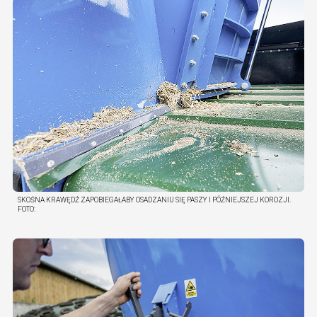
SKOŚNA KRAWĘDŹ ZAPOBIEGAŁABY OSADZANIU SIĘ PASZY I PÓŹNIEJSZEJ KOROZJI.
FOTO: