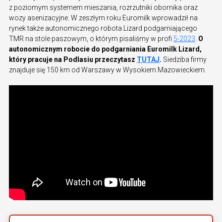
z poziomym systemem mieszania, rozrzutniki obornika oraz
wozy asenizacyjne. W zeszłym roku Euromilk wprowadził na
rynek także autonomicznego robota Lizard podgarniającego
TMR na stole paszowym, o którym pisaliśmy w profi
5-2023
.
O
autonomicznym robocie do podgarniania Euromilk Lizard,
który pracuje na Podlasiu p
rzeczytasz
TUTAJ
.
Siedziba firmy
znajduje się 150 km od Warszawy w Wysokiem Mazowieckiem.