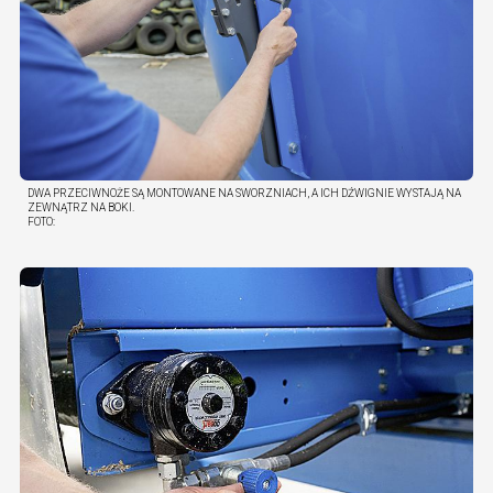
DWA PRZECIWNOŻE SĄ MONTOWANE NA SWORZNIACH, A ICH DŹWIGNIE WYSTAJĄ NA
ZEWNĄTRZ NA BOKI.
FOTO: