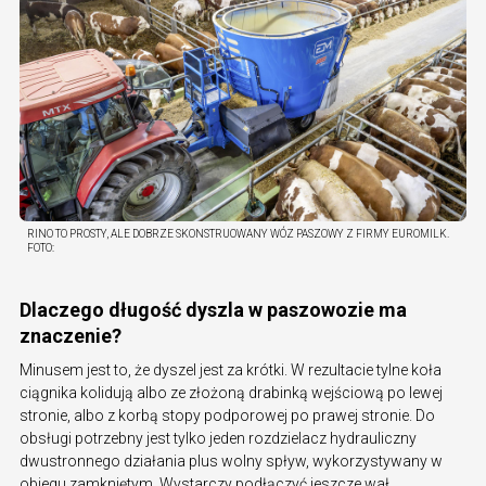
RINO TO PROSTY, ALE DOBRZE SKONSTRUOWANY WÓZ PASZOWY Z FIRMY EUROMILK.
FOTO:
Dlaczego długość dyszla w paszowozie ma
znaczenie?
Minusem jest to, że dyszel jest za krótki. W rezultacie tylne koła
ciągnika kolidują albo ze złożoną drabinką wejściową po lewej
stronie, albo z korbą stopy podporowej po prawej stronie. Do
obsługi potrzebny jest tylko jeden rozdzielacz hydrauliczny
dwustronnego działania plus wolny spływ, wykorzystywany w
obiegu zamkniętym. Wystarczy podłączyć jeszcze wał