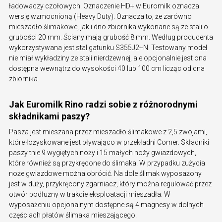
ładowaczy czołowych. Oznaczenie HD+ w Euromilk oznacza
wersję wzmocnioną (Heavy Duty). Oznacza to, że zarówno
mieszadło ślimakowe, jak i dno zbiornika wykonane są ze stali o
grubości 20 mm. Ściany mają grubość 8 mm. Według producenta
wykorzystywana jest stal gatunku S355J2+N. Testowany model
nie miał wykładziny ze stali nierdzewnej, ale opcjonalnie jest ona
dostępna wewnątrz do wysokości 40 lub 100 cm licząc od dna
zbiornika.
Jak Euromilk Rino radzi sobie z różnorodnymi
składnikami paszy?
Pasza jest mieszana przez mieszadło ślimakowe z 2,5 zwojami,
które łożyskowane jest pływająco w przekładni Comer. Składniki
paszy tnie 9 wygiętych noży i 15 małych noży gwiazdowych,
które również są przykręcone do ślimaka. W przypadku zużycia
noże gwiazdowe można obrócić. Na dole ślimak wyposażony
jest w duży, przykręcony zgarniacz, który można regulować przez
otwór podłużny w trakcie eksploatacji mieszadła. W
wyposażeniu opcjonalnym dostępne są 4 magnesy w dolnych
częściach płatów ślimaka mieszającego.