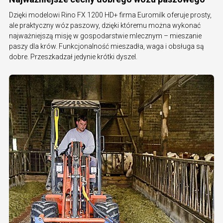
Dzięki modelowi Rino FX 1200 HD+ firma Euromilk oferuje prosty,
ale praktyczny wóz paszowy, dzięki któremu można wykonać
najważniejszą misję w gospodarstwie mlecznym – mieszanie
paszy dla krów. Funkcjonalność mieszadła, waga i obsługa są
dobre. Przeszkadzał jedynie krótki dyszel.