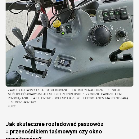
ZAWORY DO TAŚMY I KLAP SĄ STEROWANE ELEKTROHYDRAULICZNIE. ISTNIEJE
MOŻLIWOŚĆ AWARYJNEJ OBSŁUGI BEZPOŚREDNIO PRZY WOZIE. BARDZO DOBRE
ROZWIĄZANIE DLA KLUCZOWEJ W GOSPODARSTWIE HODOWLANYM MASZYNY JAKĄ
JEST WÓZ PASZOWY.
FOTO:
Jak skutecznie rozładować paszowóz
= przenośnikiem taśmowym czy okno
grawitacyjne?