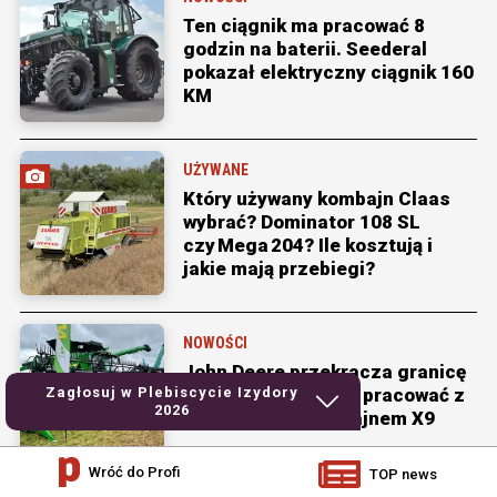
Ten ciągnik ma pracować 8
godzin na baterii. Seederal
pokazał elektryczny ciągnik 160
KM
UŻYWANE
Który używany kombajn Claas
wybrać? Dominator 108 SL
czy Mega 204? Ile kosztują i
jakie mają przebiegi?
NOWOŚCI
John Deere przekracza granicę
15 m. Ten heder ma pracować z
Zagłosuj w Plebiscycie Izydory
2026
największym kombajnem X9
Wróć do Profi
TOP news