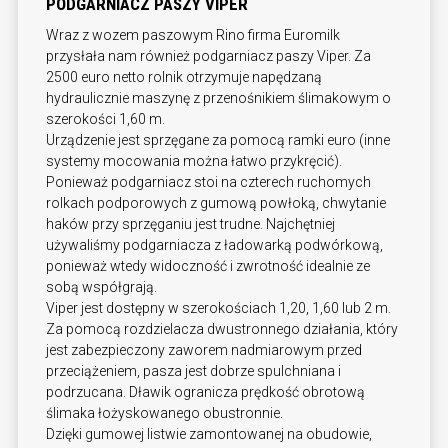
PODGARNIACZ PASZY VIPER
Wraz z wozem paszowym Rino firma Euromilk
przysłała nam również podgarniacz paszy Viper. Za
2500 euro netto rolnik otrzymuje napędzaną
hydraulicznie maszynę z przenośnikiem ślimakowym o
szerokości 1,60 m.
Urządzenie jest sprzęgane za pomocą ramki euro (inne
systemy mocowania można łatwo przykręcić).
Ponieważ podgarniacz stoi na czterech ruchomych
rolkach podporowych z gumową powłoką, chwytanie
haków przy sprzęganiu jest trudne. Najchętniej
używaliśmy podgarniacza z ładowarką podwórkową,
ponieważ wtedy widoczność i zwrotność idealnie ze
sobą współgrają.
Viper jest dostępny w szerokościach 1,20, 1,60 lub 2 m.
Za pomocą rozdzielacza dwustronnego działania, który
jest zabezpieczony zaworem nadmiarowym przed
przeciążeniem, pasza jest dobrze spulchniana i
podrzucana. Dławik ogranicza prędkość obrotową
ślimaka łożyskowanego obustronnie.
Dzięki gumowej listwie zamontowanej na obudowie,