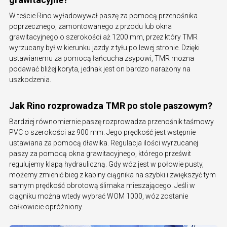
W teście Rino wyładowywał paszę za pomocą przenośnika
poprzecznego, zamontowanego z przodu lub okna
grawitacyjnego o szerokości aż 1200 mm, przez który TMR
wyrzucany był w kierunku jazdy z tyłu po lewej stronie. Dzięki
ustawianemu za pomocą łańcucha zsypowi, TMR można
podawać bliżej koryta, jednak jest on bardzo narażony na
uszkodzenia.
Jak Rino rozprowadza TMR po stole paszowym?
Bardziej równomiernie paszę rozprowadza przenośnik taśmowy
PVC o szerokości aż 900 mm. Jego prędkość jest wstępnie
ustawiana za pomocą dławika. Regulacja ilości wyrzucanej
paszy za pomocą okna grawitacyjnego, którego prześwit
regulujemy klapą hydrauliczną. Gdy wóz jest w połowie pusty,
możemy zmienić bieg z kabiny ciągnika na szybki i zwiększyć tym
samym prędkość obrotową ślimaka mieszającego. Jeśli w
ciągniku można wtedy wybrać WOM 1000, wóz zostanie
całkowicie opróżniony.