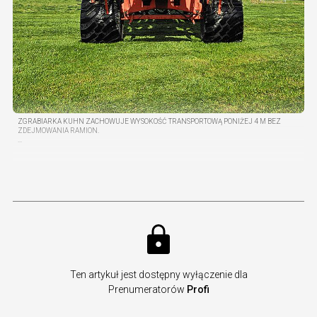
ZGRABIARKA KUHN ZACHOWUJE WYSOKOŚĆ TRANSPORTOWĄ PONIŻEJ 4 M BEZ
ZDEJMOWANIA RAMION.
...
Ten artykuł jest dostępny wyłączenie dla
Prenumeratorów
Profi