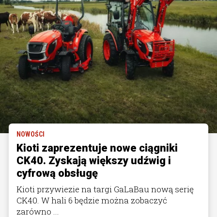
NOWOŚCI
Kioti zaprezentuje nowe ciągniki
CK40. Zyskają większy udźwig i
cyfrową obsługę
Kioti przywiezie na targi GaLaBau nową serię
CK40. W hali 6 będzie można zobaczyć
zarówno ...