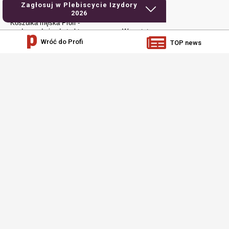
Kubek Urodzony do jazdy
Używane
Zagłosuj w Plebiscycie Izydory
traktorem
2026
Elektronika
Koszulka męska Profi -
urodzony do jazdy traktorem
Warsztat
Wróć do Profi
TOP news
Czapka z daszkiem – Profi
Jak to działa
Dla młodych
Prenumerata
social media