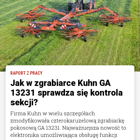
RAPORT Z PRACY
Jak w zgrabiarce Kuhn GA
13231 sprawdza się kontrola
sekcji?
Firma Kuhn w wielu szczegółach
zmodyfikowała czterokaruzelową zgrabiarkę
pokosową GA 13231. Najważniejsza nowość to
elektronika umożliwiająca obsługę funkcji