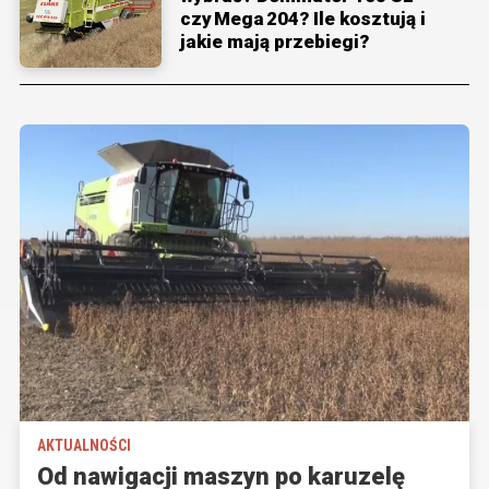
czy Mega 204? Ile kosztują i
jakie mają przebiegi?
AKTUALNOŚCI
Od nawigacji maszyn po karuzelę