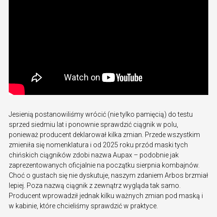
Jesienią postanowiliśmy wrócić (nie tylko pamięcią) do testu
sprzed siedmiu lat i ponownie sprawdzić ciągnik w polu,
ponieważ producent deklarował kilka zmian. Przede wszystkim
zmieniła się nomenklatura i od 2025 roku przód maski tych
chińskich ciągników zdobi nazwa Aupax – podobnie jak
zaprezentowanych oficjalnie na początku sierpnia kombajnów.
Choć o gustach się nie dyskutuje, naszym zdaniem Arbos brzmiał
lepiej. Poza nazwą ciągnik z zewnątrz wygląda tak samo.
Producent wprowadził jednak kilku ważnych zmian pod maską i
w kabinie, które chcieliśmy sprawdzić w praktyce.