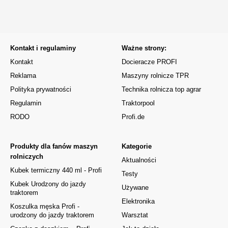
Kontakt i regulaminy
Ważne strony:
Kontakt
Docieracze PROFI
Reklama
Maszyny rolnicze TPR
Polityka prywatności
Technika rolnicza top agrar
Regulamin
Traktorpool
RODO
Profi.de
Produkty dla fanów maszyn
Kategorie
rolniczych
Aktualności
Kubek termiczny 440 ml - Profi
Testy
Kubek Urodzony do jazdy
Używane
traktorem
Elektronika
Koszulka męska Profi -
urodzony do jazdy traktorem
Warsztat