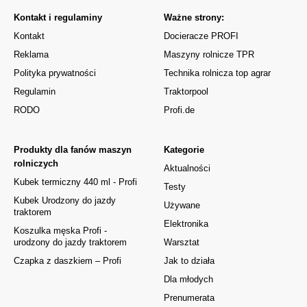
Kontakt i regulaminy
Ważne strony:
Kontakt
Docieracze PROFI
Reklama
Maszyny rolnicze TPR
Polityka prywatności
Technika rolnicza top agrar
Regulamin
Traktorpool
RODO
Profi.de
Produkty dla fanów maszyn
Kategorie
rolniczych
Aktualności
Kubek termiczny 440 ml - Profi
Testy
Kubek Urodzony do jazdy
Używane
traktorem
Elektronika
Koszulka męska Profi -
urodzony do jazdy traktorem
Warsztat
Czapka z daszkiem – Profi
Jak to działa
Dla młodych
Prenumerata