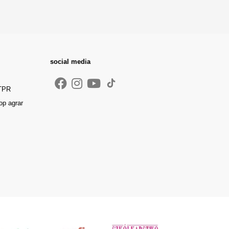
social media
 TPR
op agrar