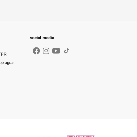
social media
 TPR
op agrar