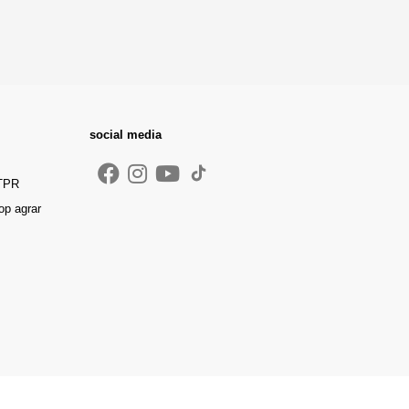
social media
 TPR
op agrar