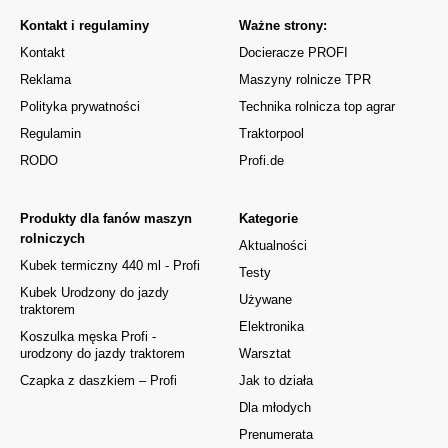
Kontakt i regulaminy
Ważne strony:
Kontakt
Docieracze PROFI
Reklama
Maszyny rolnicze TPR
Polityka prywatności
Technika rolnicza top agrar
Regulamin
Traktorpool
RODO
Profi.de
Produkty dla fanów maszyn
Kategorie
rolniczych
Aktualności
Kubek termiczny 440 ml - Profi
Testy
Kubek Urodzony do jazdy
Używane
traktorem
Elektronika
Koszulka męska Profi -
urodzony do jazdy traktorem
Warsztat
Czapka z daszkiem – Profi
Jak to działa
Dla młodych
Prenumerata