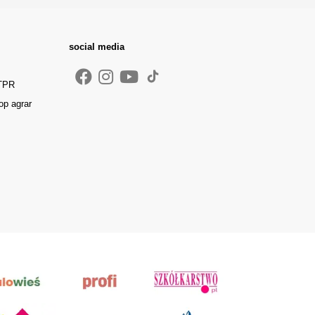
social media
 TPR
op agrar