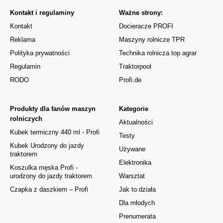
Kontakt i regulaminy
Ważne strony:
Kontakt
Docieracze PROFI
Reklama
Maszyny rolnicze TPR
Polityka prywatności
Technika rolnicza top agrar
Regulamin
Traktorpool
RODO
Profi.de
Produkty dla fanów maszyn
Kategorie
rolniczych
Aktualności
Kubek termiczny 440 ml - Profi
Testy
Kubek Urodzony do jazdy
Używane
traktorem
Elektronika
Koszulka męska Profi -
urodzony do jazdy traktorem
Warsztat
Czapka z daszkiem – Profi
Jak to działa
Dla młodych
Prenumerata