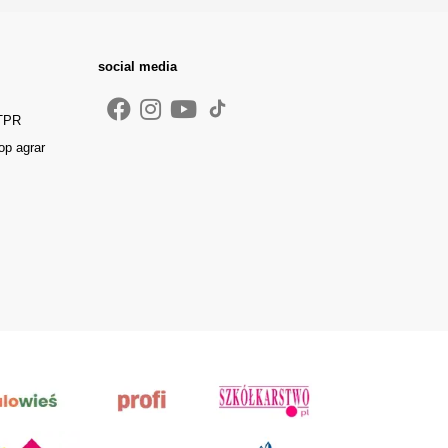
social media
 TPR
op agrar