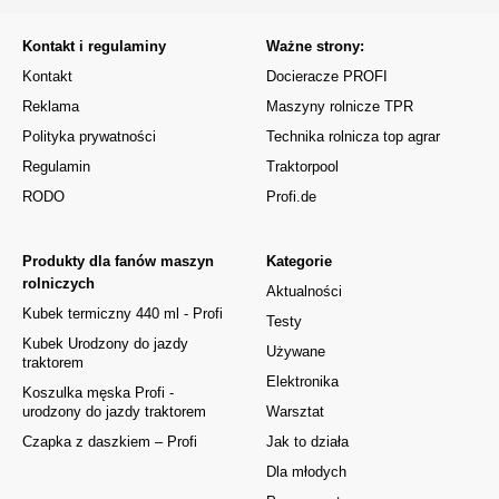
Kontakt i regulaminy
Ważne strony:
Kontakt
Docieracze PROFI
Reklama
Maszyny rolnicze TPR
Polityka prywatności
Technika rolnicza top agrar
Regulamin
Traktorpool
RODO
Profi.de
Produkty dla fanów maszyn
Kategorie
rolniczych
Aktualności
Kubek termiczny 440 ml - Profi
Testy
Kubek Urodzony do jazdy
Używane
traktorem
Elektronika
Koszulka męska Profi -
urodzony do jazdy traktorem
Warsztat
Czapka z daszkiem – Profi
Jak to działa
Dla młodych