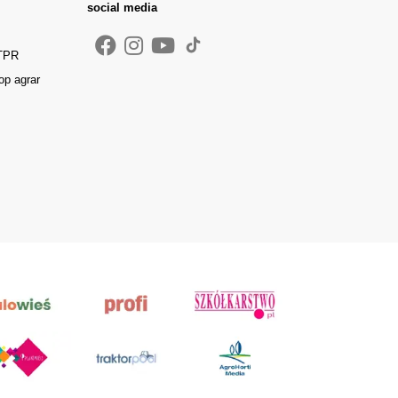
social media
 TPR
op agrar