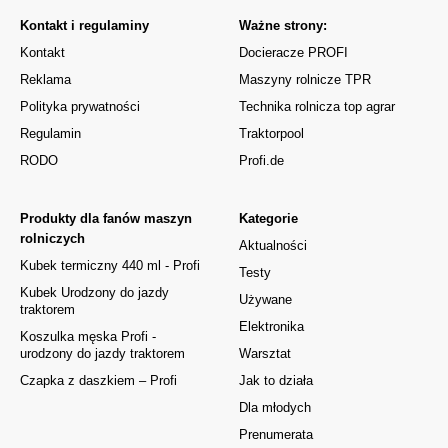
Kontakt i regulaminy
Ważne strony:
Kontakt
Docieracze PROFI
Reklama
Maszyny rolnicze TPR
Polityka prywatności
Technika rolnicza top agrar
Regulamin
Traktorpool
RODO
Profi.de
Produkty dla fanów maszyn
Kategorie
rolniczych
Aktualności
Kubek termiczny 440 ml - Profi
Testy
Kubek Urodzony do jazdy
Używane
traktorem
Elektronika
Koszulka męska Profi -
urodzony do jazdy traktorem
Warsztat
Czapka z daszkiem – Profi
Jak to działa
Dla młodych
Prenumerata